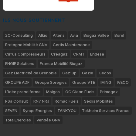
ILS NOUS SOUTIENNENT
2C-Consulting
Alkio
Altens
Avia
Biogaz Vallée
Borel
Bretagne Mobilité GNV
Certis Maintenance
Cirrus Compresseurs
Créagaz
CRMT
Endesa
ENGIE Solutions
France Mobilité Biogaz
Gaz Electricité de Grenoble
Gaz'up
Gazie
Gecos
GROUPE ADF
Groupe Sorégies
Groupe VTE
IMING
IVECO
L’idée prend forme
Molgas
OG Clean Fuels
Primagaz
PSa Consult
RN7 NRJ
Romac Fuels
Séolis Mobilités
SEVEN
Synqo Energies
TANKYOU
Tokheim Services France
TotalEnergies
Vendée GNV