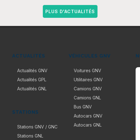
PLUS D'ACTUALITÉS
ACTUALITÉS
VÉHICULES GNV
N
Actualités GNV
Voitures GNV
Actualités GPL
Utilitaires GNV
Actualités GNL
Camions GNV
Camions GNL
Bus GNV
STATIONS
Autocars GNV
Autocars GNL
Stations GNV / GNC
Stations GNL