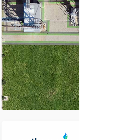
Une
étude publié
émettent davantag