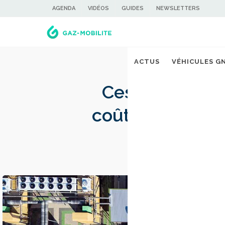
AGENDA
VIDÉOS
GUIDES
NEWSLETTERS
ACTUS
VÉHICULES G
Ces chercheurs
coûteuse pour r
de méthane