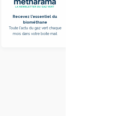
large partie de c
relativement simpl
Recevez l'essentiel du
Des émission
biométhane
Toute l'actu du gaz vert chaque
mois dans votre boite mail
Des chercheurs ont 
en Pologne. Contrai
sur des mesures réal
Les auteurs évaluen
Cela représente envi
proviennent des cuv
les équipements.
Les chercheurs poin
moteurs de cogénéra
production d’électr
nom de «
methane 