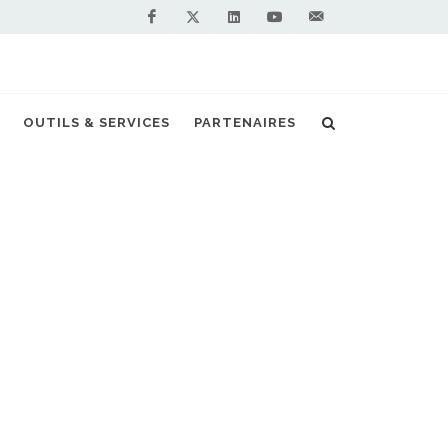
Facebook
Linkedin
Youtube
Contactez-
Twitter
nous !
OUTILS & SERVICES
PARTENAIRES
peu
ites