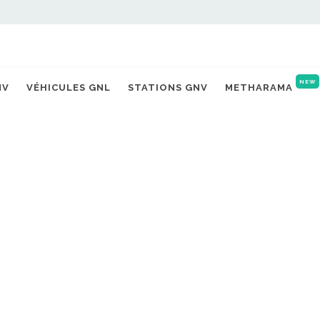
NEW
NV
VÉHICULES GNL
STATIONS GNV
METHARAMA
ETUDE
 identifient une solution 
éduire massivement les fu
 des installations biogaz
02/06/2026 |
Michaël TORREGROSSA