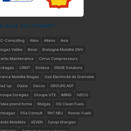
LS NOUS SOUTIENNENT
C-Consulting
Alkio
Altens
Avia
iogaz Vallée
Borel
Bretagne Mobilité GNV
ertis Maintenance
Cirrus Compresseurs
Créagaz
CRMT
Endesa
ENGIE Solutions
rance Mobilité Biogaz
Gaz Electricité de Grenoble
Gaz'up
Gazie
Gecos
GROUPE ADF
roupe Sorégies
Groupe VTE
IMING
IVECO
’idée prend forme
Molgas
OG Clean Fuels
rimagaz
PSa Consult
RN7 NRJ
Romac Fuels
éolis Mobilités
SEVEN
Synqo Energies