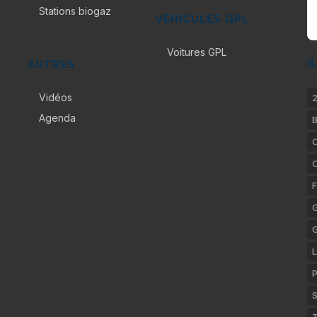
Stations biogaz
VÉHICULES GPL
Voitures GPL
I
AUTRES
Vidéos
2
Agenda
B
C
F
G
L
P
S