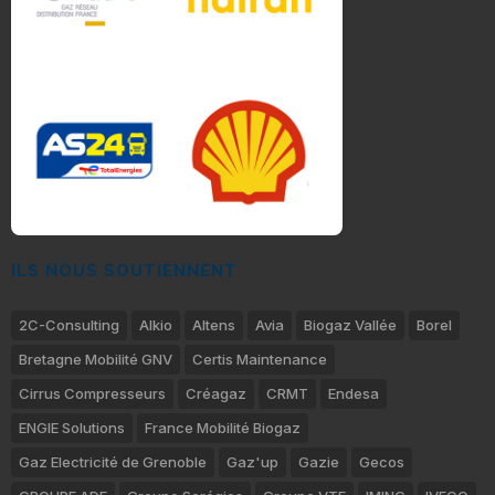
ILS NOUS SOUTIENNENT
2C-Consulting
Alkio
Altens
Avia
Biogaz Vallée
Borel
Bretagne Mobilité GNV
Certis Maintenance
Cirrus Compresseurs
Créagaz
CRMT
Endesa
ENGIE Solutions
France Mobilité Biogaz
Gaz Electricité de Grenoble
Gaz'up
Gazie
Gecos