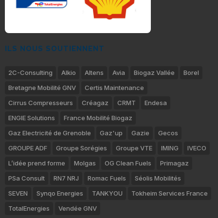
ILS NOUS SOUTIENNENT
2C-Consulting
Alkio
Altens
Avia
Biogaz Vallée
Borel
Bretagne Mobilité GNV
Certis Maintenance
Cirrus Compresseurs
Créagaz
CRMT
Endesa
ENGIE Solutions
France Mobilité Biogaz
Gaz Electricité de Grenoble
Gaz'up
Gazie
Gecos
GROUPE ADF
Groupe Sorégies
Groupe VTE
IMING
IVECO
L’idée prend forme
Molgas
OG Clean Fuels
Primagaz
PSa Consult
RN7 NRJ
Romac Fuels
Séolis Mobilités
SEVEN
Synqo Energies
TANKYOU
Tokheim Services France
TotalEnergies
Vendée GNV