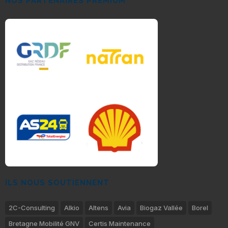
NOS PARTENAIRES PREMIUM
ILS NOUS SOUTIENNENT
2C-Consulting
Alkio
Altens
Avia
Biogaz Vallée
Borel
Bretagne Mobilité GNV
Certis Maintenance