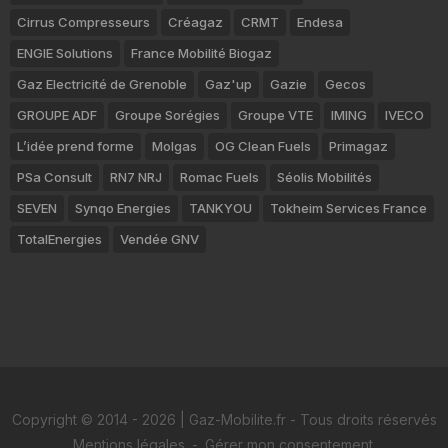
Cirrus Compresseurs
Créagaz
CRMT
Endesa
ENGIE Solutions
France Mobilité Biogaz
Gaz Electricité de Grenoble
Gaz'up
Gazie
Gecos
GROUPE ADF
Groupe Sorégies
Groupe VTE
IMING
IVECO
L’idée prend forme
Molgas
OG Clean Fuels
Primagaz
PSa Consult
RN7 NRJ
Romac Fuels
Séolis Mobilités
SEVEN
Synqo Energies
TANKYOU
Tokheim Services France
TotalEnergies
Vendée GNV
Copyright © 2014 - 2026 | Gaz-Mobilite.fr - Tous droits réservés
Mentions légales
-
Gérer mon consentement