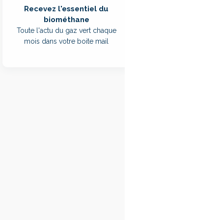
Publié au Journal offi
Recevez l'essentiel du
modifications au ca
biométhane
mesures concernent 
Toute l'actu du gaz vert chaque
période de livraison
mois dans votre boite mail
2028.
Le texte, dont la pu
consultation de l
modalités de contrôl
adapter les procédur
économique de la Co
Les producteurs bén
CRE plusieurs docume
année le détail des 
régime des CPB de ce
CRE disposera ainsi 