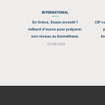
INTERNATIONAL
En Grèce, Enaon investit 1
CIP va
milliard d'euros pour préparer
p
son réseau au biométhane
b
07/08/2026