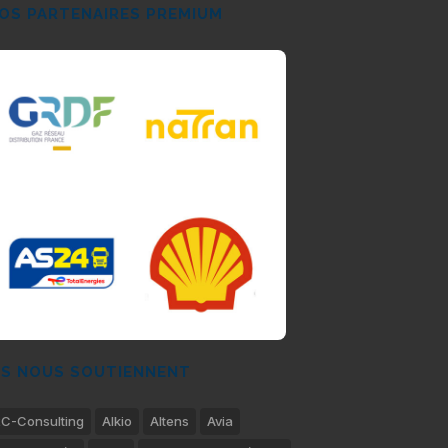
OS PARTENAIRES PREMIUM
LS NOUS SOUTIENNENT
C-Consulting
Alkio
Altens
Avia