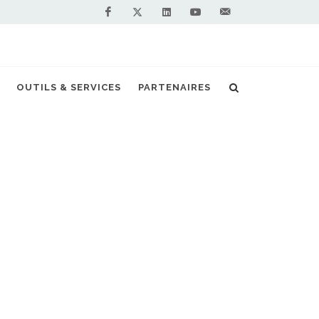
Facebook
Linkedin
Youtube
Contactez-
Twitter
nous !
OUTILS & SERVICES
PARTENAIRES
des