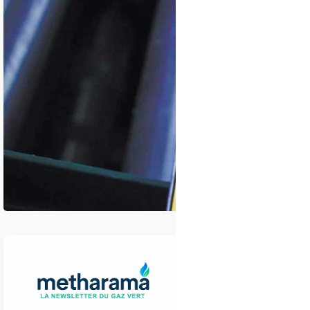
Un décret publié l
biogaz (CPB) et le
producteurs de bi