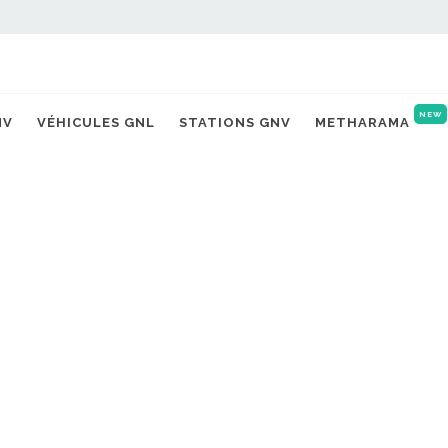
NEW
NV
VÉHICULES GNL
STATIONS GNV
METHARAMA
RÉGLEMENTATION
n décret ajuste les règles 
s de production de biogaz
03/06/2026 |
Michaël TORREGROSSA