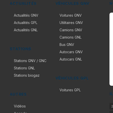
ACTUALITÉS
VÉHICULES GNV
N
Actualités GNV
Voitures GNV
Actualités GPL
Utilitaires GNV
Actualités GNL
Camions GNV
Camions GNL
Bus GNV
STATIONS
Autocars GNV
Autocars GNL
Stations GNV / GNC
Stations GNL
Stations biogaz
VÉHICULES GPL
Voitures GPL
I
AUTRES
Vidéos
2