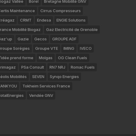
iogaz Vallée
Borel
Bretagne Mobilité GNV
ertis Maintenance
Cirrus Compresseurs
Créagaz
CRMT
Endesa
ENGIE Solutions
rance Mobilité Biogaz
Gaz Electricité de Grenoble
Gaz'up
Gazie
Gecos
GROUPE ADF
roupe Sorégies
Groupe VTE
IMING
IVECO
’idée prend forme
Molgas
OG Clean Fuels
rimagaz
PSa Consult
RN7 NRJ
Romac Fuels
éolis Mobilités
SEVEN
Synqo Energies
TANKYOU
Tokheim Services France
otalEnergies
Vendée GNV