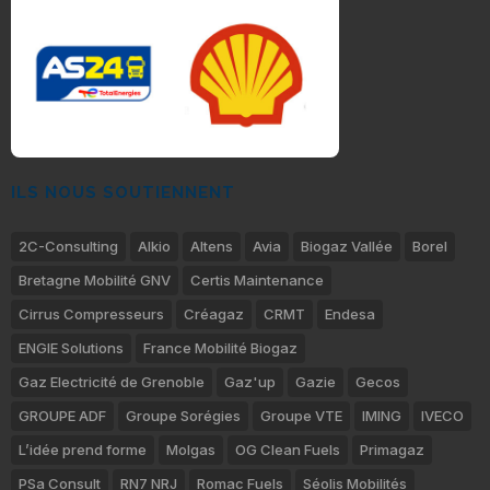
ILS NOUS SOUTIENNENT
2C-Consulting
Alkio
Altens
Avia
Biogaz Vallée
Borel
Bretagne Mobilité GNV
Certis Maintenance
Cirrus Compresseurs
Créagaz
CRMT
Endesa
ENGIE Solutions
France Mobilité Biogaz
Gaz Electricité de Grenoble
Gaz'up
Gazie
Gecos
GROUPE ADF
Groupe Sorégies
Groupe VTE
IMING
IVECO
L’idée prend forme
Molgas
OG Clean Fuels
Primagaz
PSa Consult
RN7 NRJ
Romac Fuels
Séolis Mobilités