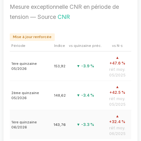
Mesure exceptionnelle CNR en période de
tension — Source
CNR
Mise à jour renforcée
Période
Indice
vs quinzaine préc.
vs N-1
▲
+47.6 %
1ère quinzaine
▼ -3.9 %
153,92
05/2026
réf. moy.
05/2025
▲
+42.5 %
2ème quinzaine
▼ -3.4 %
148,62
05/2026
réf. moy.
05/2025
▲
+32.4 %
1ère quinzaine
▼ -3.3 %
143,76
06/2026
réf. moy.
06/2025