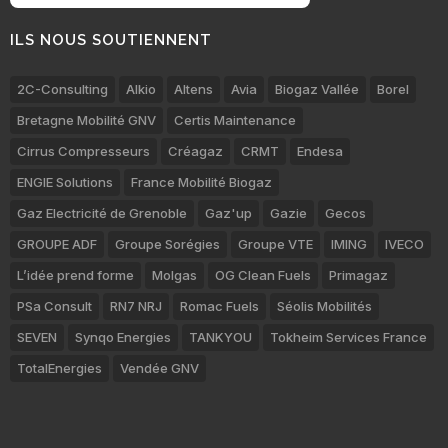
ILS NOUS SOUTIENNENT
2C-Consulting
Alkio
Altens
Avia
Biogaz Vallée
Borel
Bretagne Mobilité GNV
Certis Maintenance
Cirrus Compresseurs
Créagaz
CRMT
Endesa
ENGIE Solutions
France Mobilité Biogaz
Gaz Electricité de Grenoble
Gaz'up
Gazie
Gecos
GROUPE ADF
Groupe Sorégies
Groupe VTE
IMING
IVECO
L’idée prend forme
Molgas
OG Clean Fuels
Primagaz
PSa Consult
RN7 NRJ
Romac Fuels
Séolis Mobilités
SEVEN
Synqo Energies
TANKYOU
Tokheim Services France
TotalEnergies
Vendée GNV