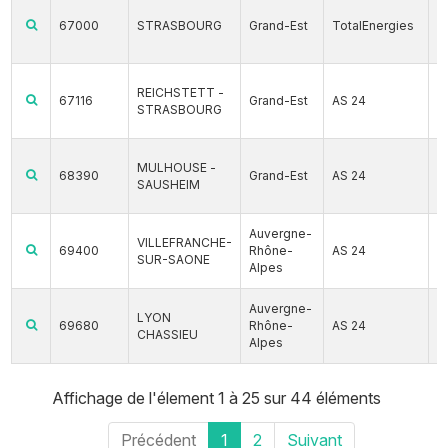
67000
STRASBOURG
Grand-Est
TotalEnergies
REICHSTETT -
67116
Grand-Est
AS 24
STRASBOURG
MULHOUSE -
68390
Grand-Est
AS 24
SAUSHEIM
Auvergne-
VILLEFRANCHE-
69400
Rhône-
AS 24
SUR-SAONE
Alpes
Auvergne-
LYON
69680
Rhône-
AS 24
CHASSIEU
Alpes
Affichage de l'élement 1 à 25 sur 44 éléments
Précédent
1
2
Suivant