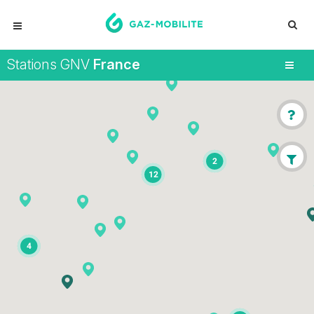
Stations GNV
France
2
12
4