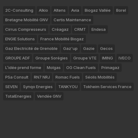
2C-Consulting
Alkio
Altens
Avia
Biogaz Vallée
Borel
Bretagne Mobilité GNV
Certis Maintenance
Cirrus Compresseurs
Créagaz
CRMT
Endesa
ENGIE Solutions
France Mobilité Biogaz
Gaz Electricité de Grenoble
Gaz'up
Gazie
Gecos
GROUPE ADF
Groupe Sorégies
Groupe VTE
IMING
IVECO
L’idée prend forme
Molgas
OG Clean Fuels
Primagaz
PSa Consult
RN7 NRJ
Romac Fuels
Séolis Mobilités
SEVEN
Synqo Energies
TANKYOU
Tokheim Services France
TotalEnergies
Vendée GNV