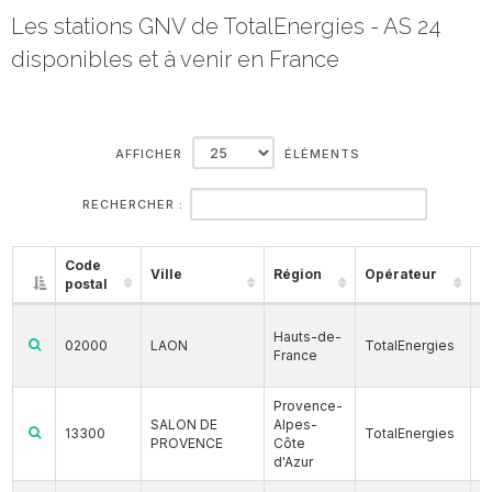
Les stations GNV de TotalEnergies - AS 24
disponibles et à venir en France
AFFICHER
ÉLÉMENTS
RECHERCHER :
Code
Ville
Région
Opérateur
C
postal
Hauts-de-
02000
LAON
TotalEnergies
France
Provence-
SALON DE
Alpes-
13300
TotalEnergies
PROVENCE
Côte
d'Azur