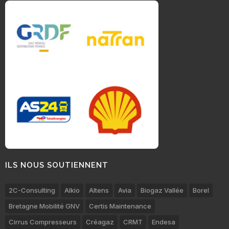
ILS NOUS SOUTIENNENT
2C-Consulting
Alkio
Altens
Avia
Biogaz Vallée
Borel
Bretagne Mobilité GNV
Certis Maintenance
Cirrus Compresseurs
Créagaz
CRMT
Endesa