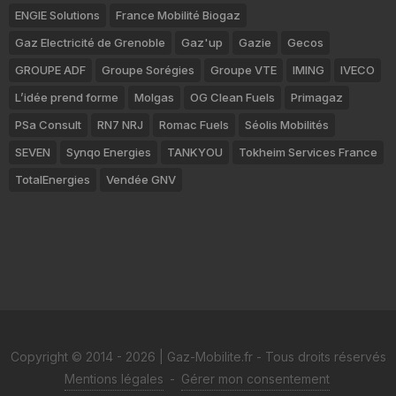
ENGIE Solutions
France Mobilité Biogaz
Gaz Electricité de Grenoble
Gaz'up
Gazie
Gecos
GROUPE ADF
Groupe Sorégies
Groupe VTE
IMING
IVECO
L’idée prend forme
Molgas
OG Clean Fuels
Primagaz
PSa Consult
RN7 NRJ
Romac Fuels
Séolis Mobilités
SEVEN
Synqo Energies
TANKYOU
Tokheim Services France
TotalEnergies
Vendée GNV
Copyright © 2014 - 2026 | Gaz-Mobilite.fr - Tous droits réservés
Mentions légales
-
Gérer mon consentement