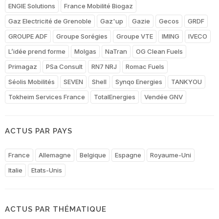
ENGIE Solutions
France Mobilité Biogaz
Gaz Electricité de Grenoble
Gaz'up
Gazie
Gecos
GRDF
GROUPE ADF
Groupe Sorégies
Groupe VTE
IMING
IVECO
L’idée prend forme
Molgas
NaTran
OG Clean Fuels
Primagaz
PSa Consult
RN7 NRJ
Romac Fuels
Séolis Mobilités
SEVEN
Shell
Synqo Energies
TANKYOU
Tokheim Services France
TotalEnergies
Vendée GNV
ACTUS PAR PAYS
France
Allemagne
Belgique
Espagne
Royaume-Uni
Italie
Etats-Unis
ACTUS PAR THÉMATIQUE