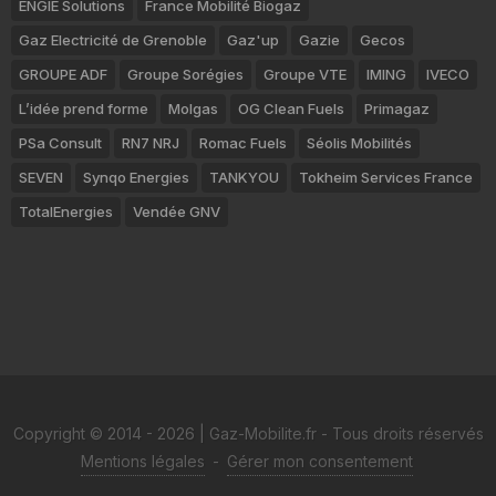
ENGIE Solutions
France Mobilité Biogaz
Gaz Electricité de Grenoble
Gaz'up
Gazie
Gecos
GROUPE ADF
Groupe Sorégies
Groupe VTE
IMING
IVECO
L’idée prend forme
Molgas
OG Clean Fuels
Primagaz
PSa Consult
RN7 NRJ
Romac Fuels
Séolis Mobilités
SEVEN
Synqo Energies
TANKYOU
Tokheim Services France
TotalEnergies
Vendée GNV
Copyright © 2014 - 2026 | Gaz-Mobilite.fr - Tous droits réservés
Mentions légales
-
Gérer mon consentement