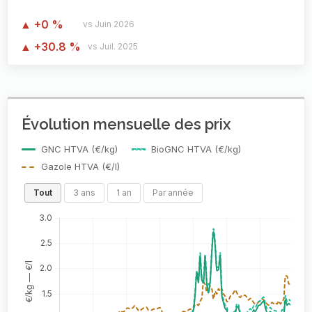
▲ +0 %
vs Juin 2026
▲ +30.8 %
vs Juil. 2025
Évolution mensuelle des prix
GNC HTVA (€/kg)
BioGNC HTVA (€/kg)
Gazole HTVA (€/l)
Tout
3 ans
1 an
Par année