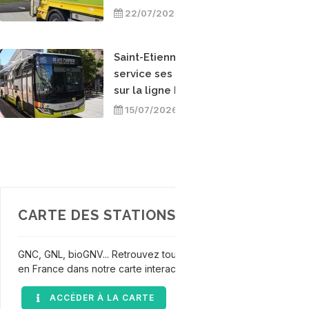
de vie, une victoire
22/07/2026
méthodologique pour le bioGNV
Saint-Etienne : la Stas met en
service ses premiers bus bioGNV
sur la ligne M5
15/07/2026
PLUS D'ACT
CARTE DES STATIONS GNV
GNC, GNL, bioGNV... Retrouvez toutes les stations GNV disponibl
en France dans notre carte interactive.
ACCÉDER À LA CARTE