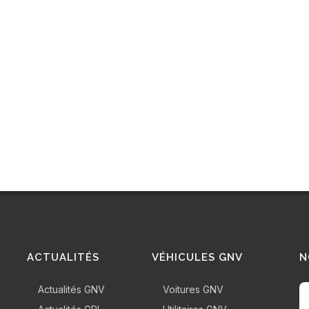
 GNL et carburant
Bus GNV : situation en
ritime : etat des lieux
France, couts, bilan
 perspectives
environnemental,
modèles
ACTUALITÉS
VÉHICULES GNV
N
Actualités GNV
Voitures GNV