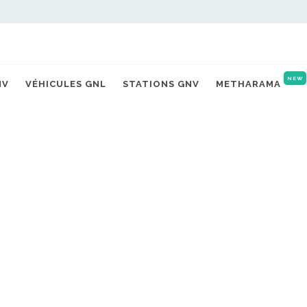
NEW
NV
VÉHICULES GNL
STATIONS GNV
METHARAMA
NV
HPDI 3
nouve
et bi
06/
Burckh
rachat
05/