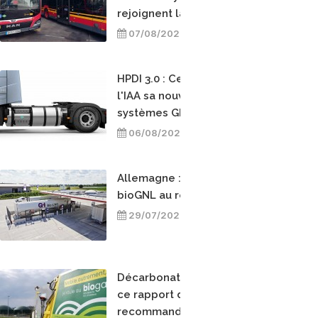
rejoignent la flotte de TUSSAM
07/08/2026
HPDI 3.0 : Cespira dévoilera à
l'IAA sa nouvelle génération de
systèmes GNL et bioGNL
06/08/2026
Allemagne : Uniper va fournir du
bioGNL au réseau Q1 Energie
29/07/2026
Décarbonation des transports :
ce rapport de l'OPECST
recommande l'analyse en cycle