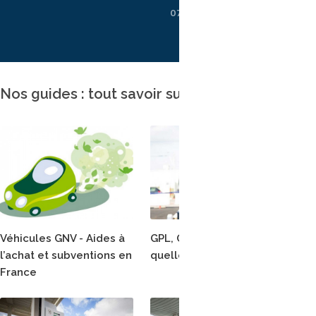
biométhane
07/08/2026
Nos guides : tout savoir sur le GNV
Véhicules GNV - Aides à
GPL, GNV, GNC et GNL :
Le
l’achat et subventions en
quelles différences ?
st
France
en