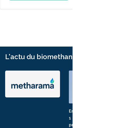
L'actu du biomethane avec Methara
En Grèce, Enaon investit
1 milliard d'euros pour
préparer son réseau au