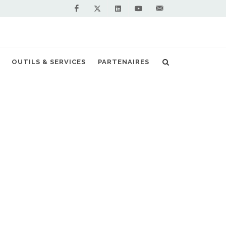
Facebook
Linkedin
Youtube
Contactez-
Twitter
nous !
OUTILS & SERVICES
PARTENAIRES
.0 : Cespira dévoilera à l'IAA sa
lle génération de systèmes GNL
oGNL
08/2026
ardt Compression finalise le
 de l'italien Fornovo Gas
08/2026