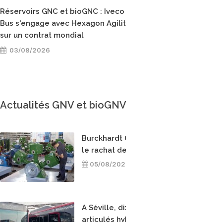
Réservoirs GNC et bioGNC : Iveco
Sovetours reçoit la p
Bus s'engage avec Hexagon Agility
mention « Transporte
sur un contrat mondial
gaz vert » des Pays de
03/08/2026
30/07/2026
Actualités GNV et bioGNV
Burckhardt Compression finalise
le rachat de l'italien Fornovo Gas
05/08/2026
A Séville, dix nouveaux bus
articulés hybrides GNV