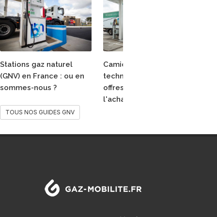
Stations gaz naturel
Camions GNV :
Le
(GNV) en France : ou en
technologies, stations,
ma
sommes-nous ?
offres, tarifs, aides à
et
l'achat etc...
TOUS NOS GUIDES GNV