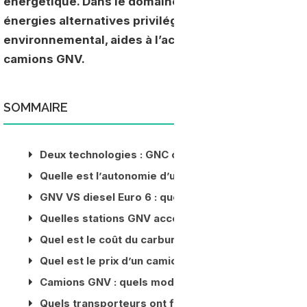
énergétique. Dans le domaine du transport routier, l
énergies alternatives privilégiées par les transporte
environnemental, aides à l’achat ou modèles disponi
camions GNV.
SOMMAIRE
Deux technologies : GNC ou GNL
Quelle est l’autonomie d’un camion GNV ?
GNV VS diesel Euro 6 : quel bilan environnemental 
Quelles stations GNV accessibles aux poids lourds
Quel est le coût du carburant ?
Quel est le prix d’un camion GNV ?
Camions GNV : quels modèles disponibles ?
Quels transporteurs ont fait le choix du GNV en Fr