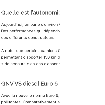
Quelle est l’autonomie d’un camion G
Aujourd’hui, on parle d’environ 600 kilomètres avec le
Des performances qui dépendront de la capacité des ré
des différents constructeurs.
A noter que certains camions GNL proposent un systèm
permettant d’apporter 150 km d’autonomie supplémentaire
« de secours » en cas d’absence de
station GNL
à pro
GNV VS diesel Euro 6 : quel bilan env
Avec la nouvelle norme Euro 6, les camions GNV sont 
polluantes. Comparativement aux camions diesel Euro 6