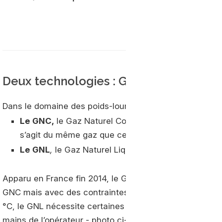
Deux technologies : GNC ou GNL
Dans le domaine des poids-lourds, deux formes de gaz s
Le GNC,
le Gaz Naturel Comprimé, qui est aujourd’h
s’agit du même gaz que celui utilisé pour les appl
Le GNL
,
le Gaz Naturel Liquéfié, dont l’historique
Apparu en France fin 2014, le GNL carburant présente l’
GNC mais avec des contraintes pratiques plus importa
°C, le GNL nécessite certaines précautions lors du ravi
mains de l’opérateur - photo ci-dessous). De même, le 