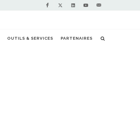
Facebook
Linkedin
Youtube
Contactez-
Twitter
nous !
tions, offres, tarifs, aides à l'achat etc...
OUTILS & SERVICES
PARTENAIRES
S PARTENAIRES PREMIUM