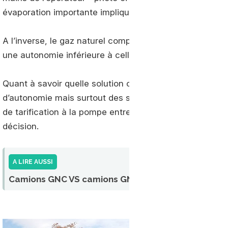
évaporation importante impliquant un usage intensif et 
A l’inverse, le gaz naturel comprimé, ou GNC, compre
une autonomie inférieure à celle du GNL a l’heure actue
Quant à savoir quelle solution choisir entre GNL et GN
d’autonomie mais surtout des stations disponibles sur vo
de tarification à la pompe entre GNC et GNL pourra êtr
décision.
A LIRE AUSSI
Camions GNC VS camions GNL : quelle technologie c