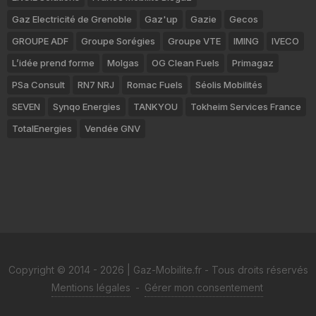
Gaz Electricité de Grenoble
Gaz'up
Gazie
Gecos
GROUPE ADF
Groupe Sorégies
Groupe VTE
IMING
IVECO
L’idée prend forme
Molgas
OG Clean Fuels
Primagaz
PSa Consult
RN7 NRJ
Romac Fuels
Séolis Mobilités
SEVEN
Synqo Energies
TANKYOU
Tokheim Services France
TotalEnergies
Vendée GNV
Copyright © 2014 - 2026 | Gaz-Mobilite.fr - Tous droits réservés
Mentions légales
-
Gérer mon consentement