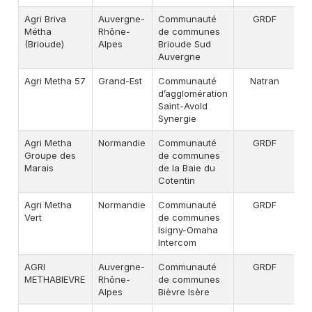
Agri Briva
Auvergne-
Communauté
GRDF
A
Métha
Rhône-
de communes
(Brioude)
Alpes
Brioude Sud
Auvergne
Agri Metha 57
Grand-Est
Communauté
Natran
A
d’agglomération
Saint-Avold
Synergie
Agri Metha
Normandie
Communauté
GRDF
A
Groupe des
de communes
Marais
de la Baie du
Cotentin
Agri Metha
Normandie
Communauté
GRDF
A
Vert
de communes
Isigny-Omaha
Intercom
AGRI
Auvergne-
Communauté
GRDF
A
METHABIEVRE
Rhône-
de communes
Alpes
Bièvre Isère