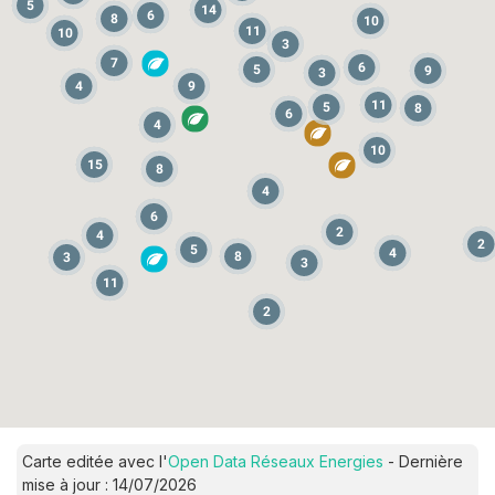
5
14
6
8
10
11
10
3
7
6
5
9
3
4
9
11
5
8
6
4
10
15
8
4
6
2
4
2
5
4
8
3
3
11
2
Carte editée avec l'
Open Data Réseaux Energies
- Dernière
mise à jour : 14/07/2026