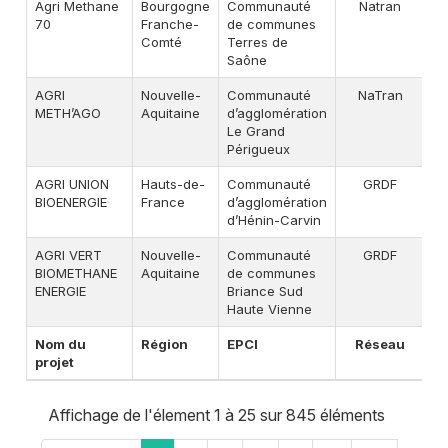
Agri Methane
Bourgogne
Communauté
Natran
A
70
Franche-
de communes
Comté
Terres de
Saône
AGRI
Nouvelle-
Communauté
NaTran
A
METH’AGO
Aquitaine
d’agglomération
Le Grand
Périgueux
AGRI UNION
Hauts-de-
Communauté
GRDF
A
BIOENERGIE
France
d’agglomération
d’Hénin-Carvin
AGRI VERT
Nouvelle-
Communauté
GRDF
A
BIOMETHANE
Aquitaine
de communes
ENERGIE
Briance Sud
Haute Vienne
Nom du
Région
EPCI
Réseau
projet
Affichage de l'élement 1 à 25 sur 845 éléments