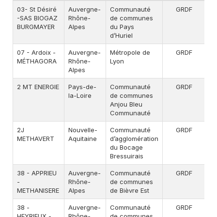
03- St Désiré
Auvergne-
Communauté
GRDF
A
-SAS BIOGAZ
Rhône-
de communes
BURGMAYER
Alpes
du Pays
d’Huriel
07 - Ardoix -
Auvergne-
Métropole de
GRDF
A
MÉTHAGORA
Rhône-
Lyon
Alpes
2 MT ENERGIE
Pays-de-
Communauté
GRDF
A
la-Loire
de communes
Anjou Bleu
Communauté
2J
Nouvelle-
Communauté
GRDF
A
METHAVERT
Aquitaine
d’agglomération
du Bocage
Bressuirais
38 - APPRIEU
Auvergne-
Communauté
GRDF
A
-
Rhône-
de communes
METHANISERE
Alpes
de Bièvre Est
38 -
Auvergne-
Communauté
GRDF
A
HEYRIEUX -
Rhône-
de communes