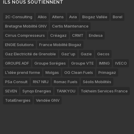
ILS NOUS SOUTIENNENT
2C-Consulting
Alkio
Altens
Avia
Biogaz Vallée
Borel
Bretagne Mobilité GNV
Certis Maintenance
Cirrus Compresseurs
Créagaz
CRMT
Endesa
ENGIE Solutions
France Mobilité Biogaz
Gaz Electricité de Grenoble
Gaz'up
Gazie
Gecos
GROUPE ADF
Groupe Sorégies
Groupe VTE
IMING
IVECO
L’idée prend forme
Molgas
OG Clean Fuels
Primagaz
PSa Consult
RN7 NRJ
Romac Fuels
Séolis Mobilités
SEVEN
Synqo Energies
TANKYOU
Tokheim Services France
TotalEnergies
Vendée GNV