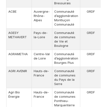
Bressuirais
ACBE
Auvergne-
Communauté
GRDF
A
Rhône-
d’agglomération
Alpes
Montluçon
Communauté
AGESY
Pays-de-
Communauté
GRDF
A
METHAVERT
la-Loire
de communes
de Vie et
Boulogne
AGRAMETHA
Centre-Val
Communauté
GRDF
A
de Loire
d’agglomération
Bourges Plus
AGRI AVENIR
Hauts-de-
Communauté
GRDF
A
France
de communes
du Pays de la
Serre
Agri Bio
Hauts-de-
Communauté
GRDF
A
Énergie
France
de communes
Ponthieu-
Marquenterre