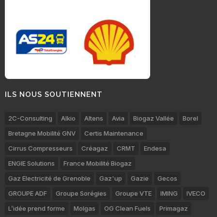
ILS NOUS SOUTIENNENT
2C-Consulting
Alkio
Altens
Avia
Biogaz Vallée
Borel
Bretagne Mobilité GNV
Certis Maintenance
Cirrus Compresseurs
Créagaz
CRMT
Endesa
ENGIE Solutions
France Mobilité Biogaz
Gaz Electricité de Grenoble
Gaz'up
Gazie
Gecos
GROUPE ADF
Groupe Sorégies
Groupe VTE
IMING
IVECO
L’idée prend forme
Molgas
OG Clean Fuels
Primagaz