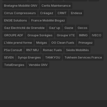
Bretagne Mobilité GNV
Certis Maintenance
Cirrus Compresseurs
Créagaz
CRMT
Endesa
ENGIE Solutions
France Mobilité Biogaz
Gaz Electricité de Grenoble
Gaz'up
Gazie
Gecos
GROUPE ADF
Groupe Sorégies
Groupe VTE
IMING
IVECO
L’idée prend forme
Molgas
OG Clean Fuels
Primagaz
PSa Consult
RN7 NRJ
Romac Fuels
Séolis Mobilités
SEVEN
Synqo Energies
TANKYOU
Tokheim Services France
TotalEnergies
Vendée GNV