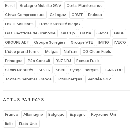
Borel
Bretagne Mobilité GNV
Certis Maintenance
Cirrus Compresseurs
Créagaz
CRMT
Endesa
ENGIE Solutions
France Mobilité Biogaz
Gaz Electricité de Grenoble
Gaz'up
Gazie
Gecos
GRDF
GROUPE ADF
Groupe Sorégies
Groupe VTE
IMING
IVECO
L’idée prend forme
Molgas
NaTran
OG Clean Fuels
Primagaz
PSa Consult
RN7 NRJ
Romac Fuels
Séolis Mobilités
SEVEN
Shell
Synqo Energies
TANKYOU
Tokheim Services France
TotalEnergies
Vendée GNV
ACTUS PAR PAYS
France
Allemagne
Belgique
Espagne
Royaume-Uni
Italie
Etats-Unis