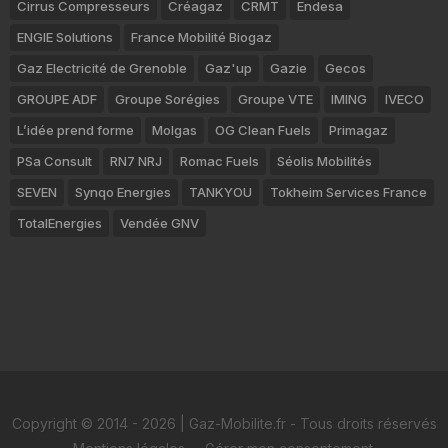
Cirrus Compresseurs
Créagaz
CRMT
Endesa
ENGIE Solutions
France Mobilité Biogaz
Gaz Electricité de Grenoble
Gaz'up
Gazie
Gecos
GROUPE ADF
Groupe Sorégies
Groupe VTE
IMING
IVECO
L’idée prend forme
Molgas
OG Clean Fuels
Primagaz
PSa Consult
RN7 NRJ
Romac Fuels
Séolis Mobilités
SEVEN
Synqo Energies
TANKYOU
Tokheim Services France
TotalEnergies
Vendée GNV
Copyright © 2014 - 2026 | Gaz-Mobilite.fr - Tous droits réservés