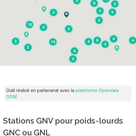
3
9
2
3
6
2
5
10
2
2
4
8
4
3
4
10
3
2
4
2
Outil réalisé en partenariat avec la
plateforme Opendata
ODRÉ
Stations GNV pour poids-lourds
GNC ou GNL