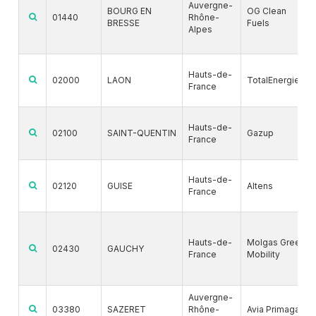
Auvergne-
BOURG EN
OG Clean
01440
Rhône-
BRESSE
Fuels
Alpes
Hauts-de-
02000
LAON
TotalEnergies
France
Hauts-de-
02100
SAINT-QUENTIN
Gazup
France
Hauts-de-
02120
GUISE
Altens
France
Hauts-de-
Molgas Green
02430
GAUCHY
France
Mobility
Auvergne-
03380
SAZERET
Rhône-
Avia Primagaz