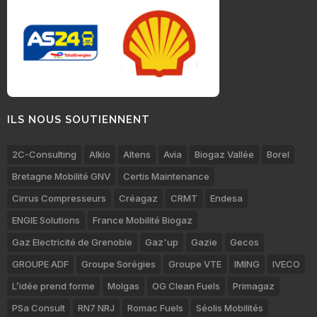
ILS NOUS SOUTIENNENT
2C-Consulting
Alkio
Altens
Avia
Biogaz Vallée
Borel
Bretagne Mobilité GNV
Certis Maintenance
Cirrus Compresseurs
Créagaz
CRMT
Endesa
ENGIE Solutions
France Mobilité Biogaz
Gaz Electricité de Grenoble
Gaz'up
Gazie
Gecos
GROUPE ADF
Groupe Sorégies
Groupe VTE
IMING
IVECO
L’idée prend forme
Molgas
OG Clean Fuels
Primagaz
PSa Consult
RN7 NRJ
Romac Fuels
Séolis Mobilités