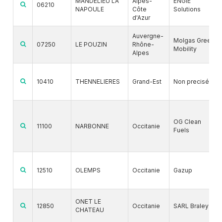
MANDELIEU LA
Alpes-
ENGIE
06210
NAPOULE
Côte
Solutions
d'Azur
Auvergne-
Molgas Green
07250
LE POUZIN
Rhône-
Mobility
Alpes
10410
THENNELIERES
Grand-Est
Non precisé
OG Clean
11100
NARBONNE
Occitanie
Fuels
12510
OLEMPS
Occitanie
Gazup
ONET LE
12850
Occitanie
SARL Braley
CHATEAU