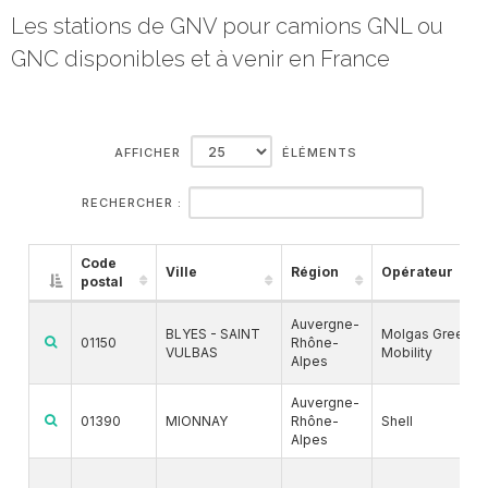
Les stations de GNV pour camions GNL ou
GNC disponibles et à venir en France
AFFICHER
ÉLÉMENTS
RECHERCHER :
Code
Ville
Région
Opérateur
postal
Auvergne-
BLYES - SAINT
Molgas Green
01150
Rhône-
VULBAS
Mobility
Alpes
Auvergne-
01390
MIONNAY
Rhône-
Shell
Alpes