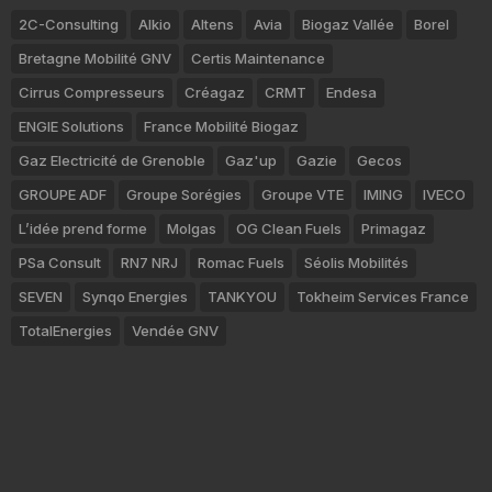
2C-Consulting
Alkio
Altens
Avia
Biogaz Vallée
Borel
Bretagne Mobilité GNV
Certis Maintenance
Cirrus Compresseurs
Créagaz
CRMT
Endesa
ENGIE Solutions
France Mobilité Biogaz
Gaz Electricité de Grenoble
Gaz'up
Gazie
Gecos
GROUPE ADF
Groupe Sorégies
Groupe VTE
IMING
IVECO
L’idée prend forme
Molgas
OG Clean Fuels
Primagaz
PSa Consult
RN7 NRJ
Romac Fuels
Séolis Mobilités
SEVEN
Synqo Energies
TANKYOU
Tokheim Services France
TotalEnergies
Vendée GNV