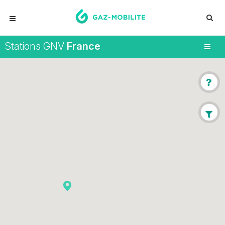
Stations GNV
France