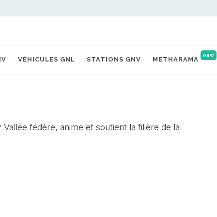
NEW
NV
VÉHICULES GNL
STATIONS GNV
METHARAMA
Vallée fédère, anime et soutient la filière de la