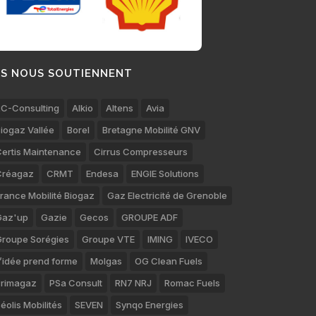
LS NOUS SOUTIENNENT
C-Consulting
Alkio
Altens
Avia
iogaz Vallée
Borel
Bretagne Mobilité GNV
ertis Maintenance
Cirrus Compresseurs
Créagaz
CRMT
Endesa
ENGIE Solutions
rance Mobilité Biogaz
Gaz Electricité de Grenoble
Gaz'up
Gazie
Gecos
GROUPE ADF
roupe Sorégies
Groupe VTE
IMING
IVECO
’idée prend forme
Molgas
OG Clean Fuels
rimagaz
PSa Consult
RN7 NRJ
Romac Fuels
éolis Mobilités
SEVEN
Synqo Energies