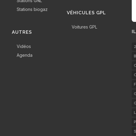
Stations GNL
Stations biogaz
VÉHICULES GPL
Voitures GPL
I
AUTRES
Vidéos
2
Agenda
B
C
F
G
L
P
S