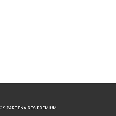
RETROFIT
STATIONS GNL
STATIONS GNV
TÉMOIGNAGES
UTILISATEURS
TRAIN GNV
TRANSPORT MARITIME
VOITURE GNV
VOITURE GPL
OS PARTENAIRES PREMIUM