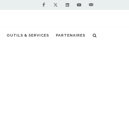
Facebook
Linkedin
Youtube
Contactez-
Twitter
nous !
OUTILS & SERVICES
PARTENAIRES
Accueil
Actualités
Etude
NOS PARTENAIRES
PREMIUM