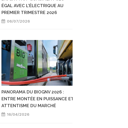
ÉGAL AVEC L'ÉLECTRIQUE AU
DU (BIO)GNV DANS 
PREMIER TRIMESTRE 2026
DÉCARBONATION D
TRANSPORTS
06/07/2026
29/06/2026
PANORAMA DU BIOGNV 2026 :
COÛTS ET EXPLOIT
ENTRE MONTÉE EN PUISSANCE ET
CAMIONS GNC ET G
ATTENTISME DU MARCHÉ
RETENIR DE LA DER
DU CNR ?
16/04/2026
08/01/2026