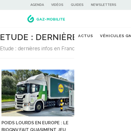
AGENDA
VIDÉOS
GUIDES
NEWSLETTERS
ETUDE : DERNIÈRES ACTUALIT
ACTUS
VÉHICULES G
Etude : dernières infos en France et dans le monde
POIDS LOURDS EN EUROPE : LE
ESPAGNE : L'OBSER
BIOGNV FAIT QUASIMENT JEU
GASNAM-PWC CHIFF