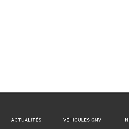
SSIONS DE
ETUDE : LE BIOGNC, SOLUTION
IMPOSÉES PAR
VERTUEUSE OPTIMALE POUR LA
ES LÉGALES ?
COLLECTE DES DÉCHETS
20/08/2024
ACTUALITÉS
VÉHICULES GNV
N