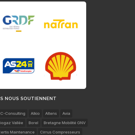
LS NOUS SOUTIENNENT
C-Consulting
Alkio
Altens
Avia
iogaz Vallée
Borel
Bretagne Mobilité GNV
ertis Maintenance
Cirrus Compresseurs