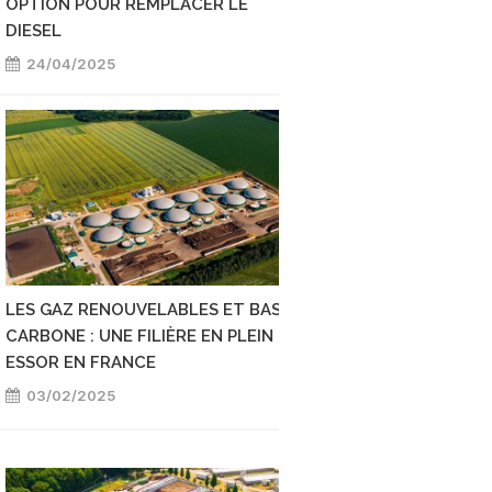
OPTION POUR REMPLACER LE
13/04/2025
DIESEL
24/04/2025
LES GAZ RENOUVELABLES ET BAS-
BICARBURATION GNL
CARBONE : UNE FILIÈRE EN PLEIN
LA PLUS ABORDABL
ESSOR EN FRANCE
DÉCARBONER LE S
MARITIME ?
03/02/2025
08/01/2025