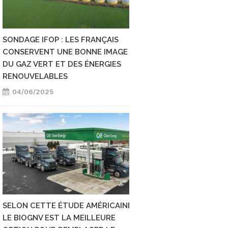
SONDAGE IFOP : LES FRANÇAIS
POUR L'AIE, LE POT
CONSERVENT UNE BONNE IMAGE
MONDIAL DU BIOGA
DU GAZ VERT ET DES ÉNERGIES
LARGEMENT INEXPL
RENOUVELABLES
02/06/2025
04/06/2025
SELON CETTE ÉTUDE AMÉRICAINE,
LES RÉSERVOIRS G
LE BIOGNV EST LA MEILLEURE
ACCUEILLIR 25 % 