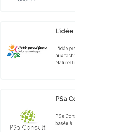
L’idée prend forme
L'idée prend forme (L'IPF) est un Ce
aux technologies liées à la basse e
Naturel Liquéfié, biométhane, hydro
PSa Consult
PSa Consult est une entreprise franç
basée à Lyon, elle propose des form