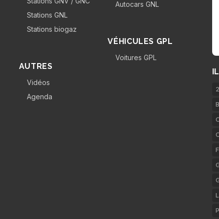
Stations GNV / GNC
Autocars GNL
Stations GNL
Stations biogaz
VÉHICULES GPL
Voitures GPL
AUTRES
I
Vidéos
2
Agenda
B
C
F
G
L
P