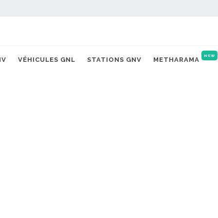
NEW
NV
VÉHICULES GNL
STATIONS GNV
METHARAMA
MAINTENANCE VÉHICULES ET S
 pour véhicules (GNV). Maintenance des bus, des
rents organismes de formation partenaires.
et GNC services, le Groupe VTE est engagé dans la
outier, du transport de voyageurs et de la mobilité.