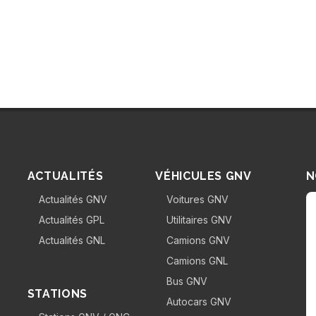
EN SAVOIR PLUS
os partenaires ?
En savoir plus...
ACTUALITÉS
VÉHICULES GNV
N
Actualités GNV
Voitures GNV
Actualités GPL
Utilitaires GNV
Actualités GNL
Camions GNV
Camions GNL
Bus GNV
STATIONS
Autocars GNV