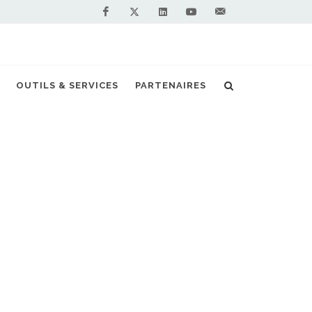
Facebook
Linkedin
Youtube
Contactez-
Twitter
nous !
OUTILS & SERVICES
PARTENAIRES
TATIONS
Accueil
Annuaire
FILTRER PAR
MÉTIER/ORGANISME
ADMINISTRATIONS,
COLLECTIVITÉS, SYNDICATS
D'ÉNERGIES
ASSOCIATIONS DE PROMOTIONS DU