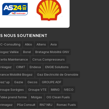
LS NOUS SOUTIENNENT
C-Consulting
Alkio
Altens
Avia
iogaz Vallée
Borel
Bretagne Mobilité GNV
ertis Maintenance
Cirrus Compresseurs
Créagaz
CRMT
Endesa
ENGIE Solutions
rance Mobilité Biogaz
Gaz Electricité de Grenoble
Gaz'up
Gazie
Gecos
GROUPE ADF
roupe Sorégies
Groupe VTE
IMING
IVECO
’idée prend forme
Molgas
OG Clean Fuels
rimagaz
PSa Consult
RN7 NRJ
Romac Fuels