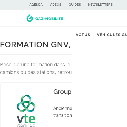
AGENDA
VIDÉOS
GUIDES
NEWSLETTERS
ACTUS
VÉHICULES G
FORMATION GNV, GNC, GNL : 
Besoin d'une formation dans le domaine du gaz naturel
camions ou des stations, retrouvez ci-dessous les diffé
Groupe VTE
Anciennement MCI, MCI inspections 
transition énergétique du transport r