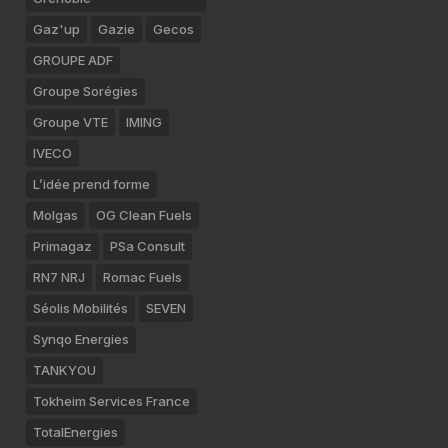
Gaz'up
Gazie
Gecos
GROUPE ADF
Groupe Sorégies
Groupe VTE
IMING
IVECO
L’idée prend forme
Molgas
OG Clean Fuels
Primagaz
PSa Consult
RN7 NRJ
Romac Fuels
Séolis Mobilités
SEVEN
Synqo Energies
TANKYOU
Tokheim Services France
TotalEnergies