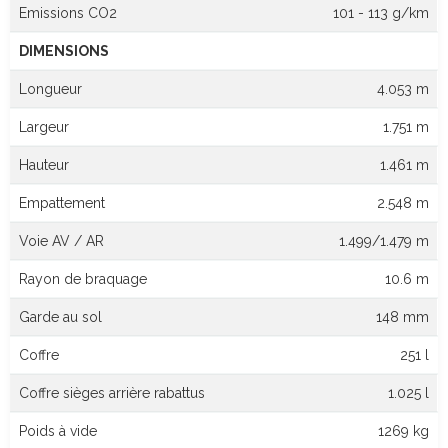
Emissions CO2
101 - 113 g/km
DIMENSIONS
Longueur
4.053 m
Largeur
1.751 m
Hauteur
1.461 m
Empattement
2.548 m
Voie AV / AR
1.499/1.479 m
Rayon de braquage
10.6 m
Garde au sol
148 mm
Coffre
251 l
Coffre sièges arrière rabattus
1.025 l
Poids à vide
1269 kg