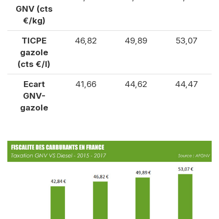
GNV (cts
€/kg)
TICPE
46,82
49,89
53,07
gazole
(cts €/l)
Ecart
41,66
44,62
44,47
GNV-
gazole