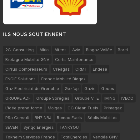
ILS NOUS SOUTIENNENT
2C-Consulting
Alkio
Altens
Avia
Biogaz Vallée
Borel
Bretagne Mobilité GNV
Certis Maintenance
Cirrus Compresseurs
Créagaz
CRMT
Endesa
ENGIE Solutions
France Mobilité Biogaz
Gaz Electricité de Grenoble
Gaz'up
Gazie
Gecos
GROUPE ADF
Groupe Sorégies
Groupe VTE
IMING
IVECO
L’idée prend forme
Molgas
OG Clean Fuels
Primagaz
PSa Consult
RN7 NRJ
Romac Fuels
Séolis Mobilités
SEVEN
Synqo Energies
TANKYOU
Tokheim Services France
TotalEnergies
Vendée GNV