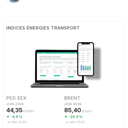
INDICES ÉNERGIES TRANSPORT
PEG EEX
BRENT
JUIN 2026
JUIN 2026
44,35
85,40
€/MWh
$/baril
▼ -4.9 %
▼ -20.3 %
vs Mai 2026
vs Mai 2026