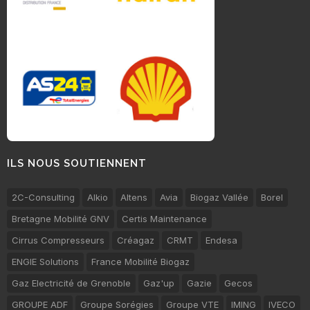
ILS NOUS SOUTIENNENT
2C-Consulting
Alkio
Altens
Avia
Biogaz Vallée
Borel
Bretagne Mobilité GNV
Certis Maintenance
Cirrus Compresseurs
Créagaz
CRMT
Endesa
ENGIE Solutions
France Mobilité Biogaz
Gaz Electricité de Grenoble
Gaz'up
Gazie
Gecos
GROUPE ADF
Groupe Sorégies
Groupe VTE
IMING
IVECO