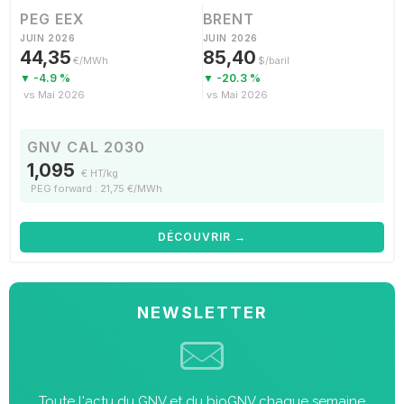
PEG EEX
BRENT
JUIN 2026
JUIN 2026
44,35
85,40
€/MWh
$/baril
▼ -4.9 %
▼ -20.3 %
vs Mai 2026
vs Mai 2026
GNV CAL 2030
1,095
€ HT/kg
PEG forward : 21,75 €/MWh
DÉCOUVRIR →
NEWSLETTER
Toute l'actu du GNV et du bioGNV chaque semaine