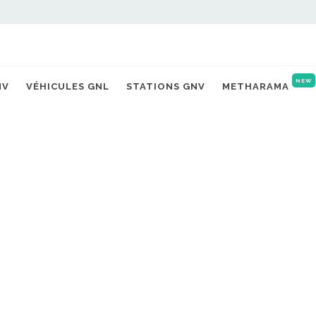
Accueil
Actualités
NEW
NV
VÉHICULES GNL
STATIONS GNV
METHARAMA
 visite virtuelle
NO