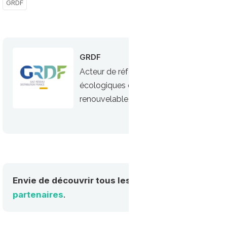
GRDF
GRDF
Acteur de référence du gaz, GRDF est
écologiques du GNV (Gaz Naturel Véhicul
renouvelable, le bioGNV
Envie de découvrir tous les acteurs de la mobilité
partenaires
.