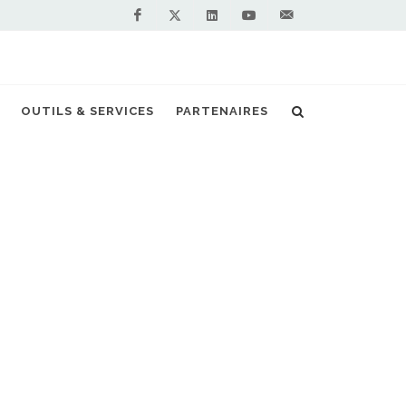
Facebook
Linkedin
Youtube
Contactez-
Twitter
nous !
Station GNV : GRDF lance sa visite virtuelle
OUTILS & SERVICES
PARTENAIRES
S PARTENAIRES PREMIUM