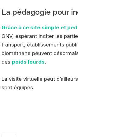
La pédagogie pour inciter à la conver
Grâce à ce site simple et pédagogique
, GRDF réussit 
GNV, espérant inciter les parties prenantes à passer à l’
transport, établissements publics territoriaux : tous ce
biométhane peuvent désormais se rendre compte concr
des
poids lourds
.
La visite virtuelle peut d’ailleurs s’effectuer avec un ca
sont équipés.
DÉCOUVRIR L'OU