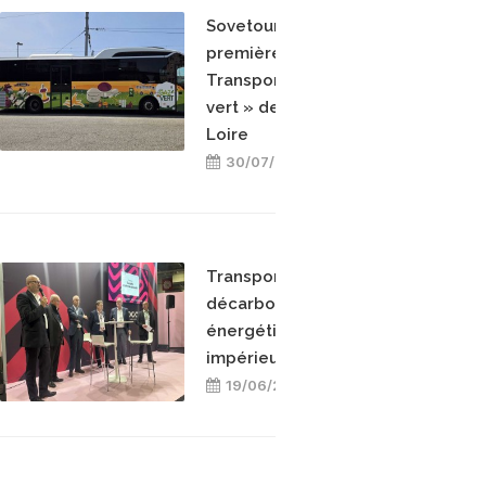
Sovetours reçoit la
première mention «
Transporteur engagé gaz
vert » des Pays de la
Loire
30/07/2026
Transport collectif et
décarbonation : « le mix-
énergétique est une
impérieuse nécessité »
19/06/2026