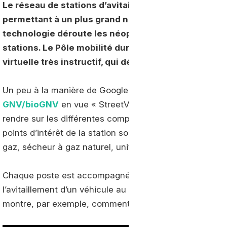
Le réseau de stations d’avitaillement en GNV et bioG
permettant à un plus grand nombre d’acteurs de roul
technologie déroute les néophytes, qui ne compre
stations. Le Pôle mobilité durable Île-de-France de 
virtuelle très instructif, qui désacralise le plein au 
Un peu à la manière de Google Earth, l’outil mis au po
GNV/bioGNV
en vue « StreetView ». Les curieux peuve
rendre sur les différentes composants de la station qu’i
points d’intérêt de la station sont signalés par un pict
gaz, sécheur à gaz naturel, unité de compression, uni
Chaque poste est accompagné d’une description grâce
l’avitaillement d’un véhicule au gaz naturel. Certains 
montre, par exemple, comment faire le plein à la statio