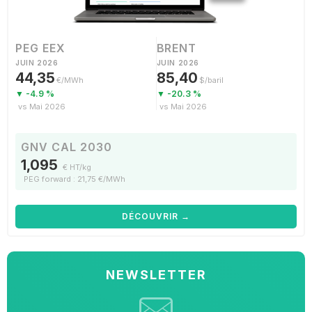
PEG EEX
BRENT
JUIN 2026
JUIN 2026
44,35
85,40
€/MWh
$/baril
▼ -4.9 %
▼ -20.3 %
vs Mai 2026
vs Mai 2026
GNV CAL 2030
1,095
€ HT/kg
PEG forward : 21,75 €/MWh
DÉCOUVRIR →
NEWSLETTER