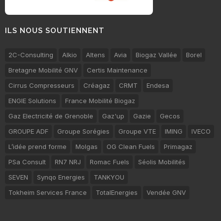
ILS NOUS SOUTIENNENT
2C-Consulting
Alkio
Altens
Avia
Biogaz Vallée
Borel
Bretagne Mobilité GNV
Certis Maintenance
Cirrus Compresseurs
Créagaz
CRMT
Endesa
ENGIE Solutions
France Mobilité Biogaz
Gaz Electricité de Grenoble
Gaz'up
Gazie
Gecos
GROUPE ADF
Groupe Sorégies
Groupe VTE
IMING
IVECO
L’idée prend forme
Molgas
OG Clean Fuels
Primagaz
PSa Consult
RN7 NRJ
Romac Fuels
Séolis Mobilités
SEVEN
Synqo Energies
TANKYOU
Tokheim Services France
TotalEnergies
Vendée GNV