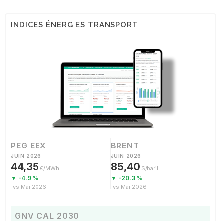
INDICES ÉNERGIES TRANSPORT
PEG EEX
BRENT
JUIN 2026
JUIN 2026
44,35
85,40
€/MWh
$/baril
▼ -4.9 %
▼ -20.3 %
vs Mai 2026
vs Mai 2026
GNV CAL 2030