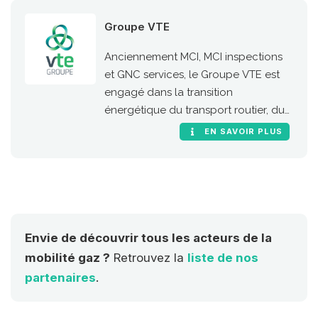
Groupe VTE
Anciennement MCI, MCI inspections
et GNC services, le Groupe VTE est
engagé dans la transition
énergétique du transport routier, du
transport de voyageurs et de la
EN SAVOIR PLUS
mobilité.
Envie de découvrir tous les acteurs de la
mobilité gaz ?
Retrouvez la
liste de nos
partenaires
.