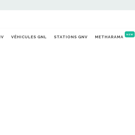
NEW
NV
VÉHICULES GNL
STATIONS GNV
METHARAMA
rant