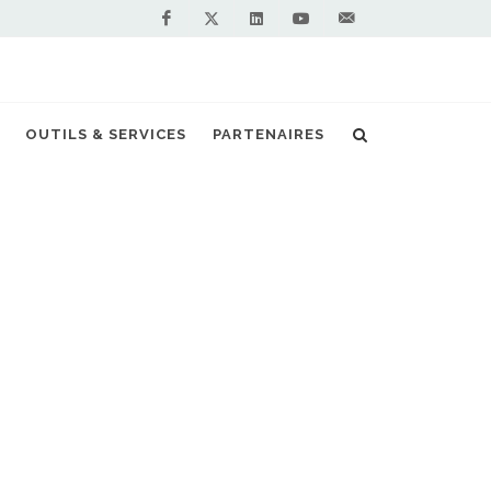
Facebook
Linkedin
Youtube
Contactez-
Twitter
nous !
OUTILS & SERVICES
PARTENAIRES
Accueil
Actualités
Groupe VTE