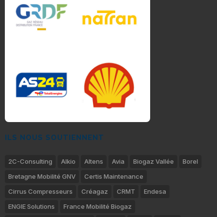
ILS NOUS SOUTIENNENT
2C-Consulting
Alkio
Altens
Avia
Biogaz Vallée
Borel
Bretagne Mobilité GNV
Certis Maintenance
Cirrus Compresseurs
Créagaz
CRMT
Endesa
ENGIE Solutions
France Mobilité Biogaz