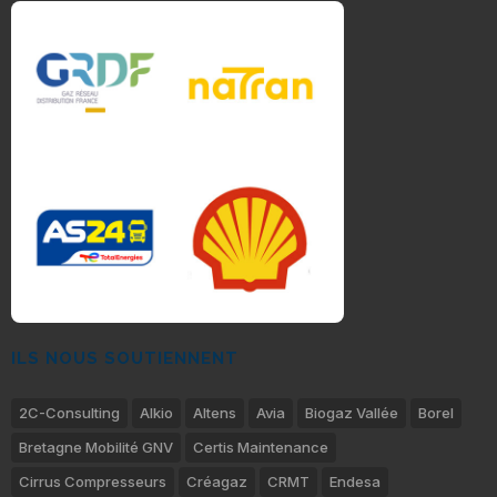
ILS NOUS SOUTIENNENT
2C-Consulting
Alkio
Altens
Avia
Biogaz Vallée
Borel
Bretagne Mobilité GNV
Certis Maintenance
Cirrus Compresseurs
Créagaz
CRMT
Endesa