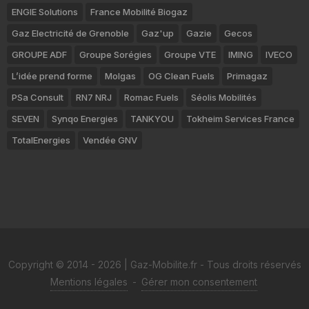
ENGIE Solutions
France Mobilité Biogaz
Gaz Electricité de Grenoble
Gaz'up
Gazie
Gecos
GROUPE ADF
Groupe Sorégies
Groupe VTE
IMING
IVECO
L’idée prend forme
Molgas
OG Clean Fuels
Primagaz
PSa Consult
RN7 NRJ
Romac Fuels
Séolis Mobilités
SEVEN
Synqo Energies
TANKYOU
Tokheim Services France
TotalEnergies
Vendée GNV
Copyright © 2014 - 2026 | Gaz-Mobilite.fr - Tous droits réservés
Mentions légales
-
Gérer mon consentement