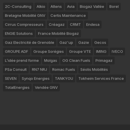
2C-Consulting
Alkio
Altens
Avia
Biogaz Vallée
Borel
Bretagne Mobilité GNV
Certis Maintenance
Cirrus Compresseurs
Créagaz
CRMT
Endesa
ENGIE Solutions
France Mobilité Biogaz
Gaz Electricité de Grenoble
Gaz'up
Gazie
Gecos
GROUPE ADF
Groupe Sorégies
Groupe VTE
IMING
IVECO
L’idée prend forme
Molgas
OG Clean Fuels
Primagaz
PSa Consult
RN7 NRJ
Romac Fuels
Séolis Mobilités
SEVEN
Synqo Energies
TANKYOU
Tokheim Services France
TotalEnergies
Vendée GNV