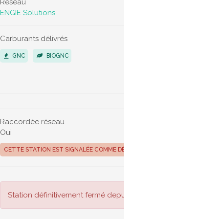
Réseau
ENGIE Solutions
Carburants délivrés
Véhicules 
GNC
BIOGNC
POIDS LO
VÉHICUL
Raccordée réseau
Oui
CETTE STATION EST SIGNALÉE COMME DÉFINITIVEMENT FERMÉE
Station définitivement fermé depuis octobre 2019