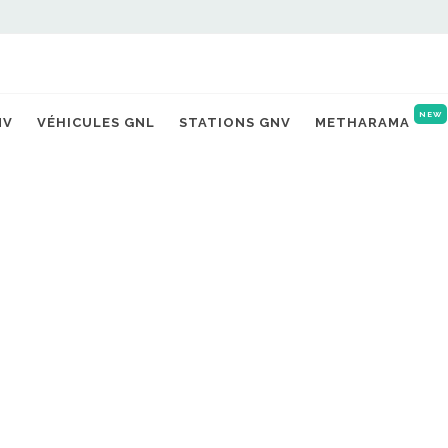
NEW
NV
VÉHICULES GNL
STATIONS GNV
METHARAMA
SOLUTIONS CHAMBERY
Stations 