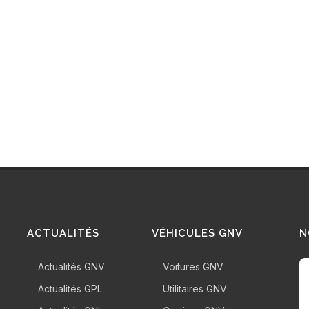
AUVE
TOU
ACTUALITÉS
VÉHICULES GNV
N
Actualités GNV
Voitures GNV
Actualités GPL
Utilitaires GNV