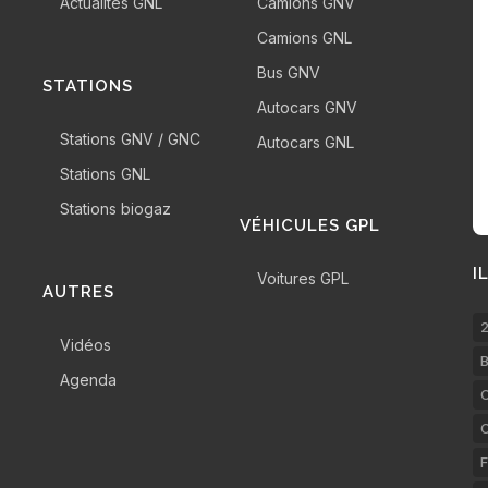
Actualités GNL
Camions GNV
Camions GNL
Bus GNV
STATIONS
Autocars GNV
Stations GNV / GNC
Autocars GNL
Stations GNL
Stations biogaz
VÉHICULES GPL
I
Voitures GPL
AUTRES
2
Vidéos
B
Agenda
C
F