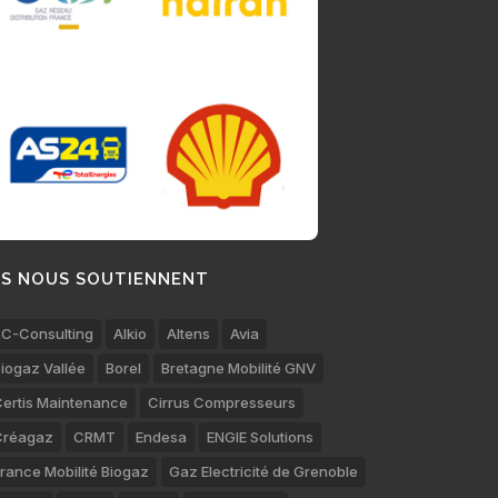
LS NOUS SOUTIENNENT
C-Consulting
Alkio
Altens
Avia
iogaz Vallée
Borel
Bretagne Mobilité GNV
ertis Maintenance
Cirrus Compresseurs
Créagaz
CRMT
Endesa
ENGIE Solutions
rance Mobilité Biogaz
Gaz Electricité de Grenoble