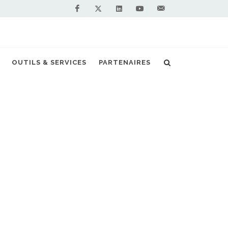
Facebook
Linkedin
Youtube
Contactez-
Twitter
nous !
OUTILS & SERVICES
PARTENAIRES
Accueil
Stations GNV en France
GNV les plus proches