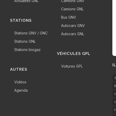
Actualités GNL
Camions GNV
Camions GNL
Bus GNV
STATIONS
Autocars GNV
Stations GNV / GNC
Autocars GNL
Stations GNL
Stations biogaz
VÉHICULES GPL
I
Voitures GPL
AUTRES
2
Vidéos
B
Agenda
C
F