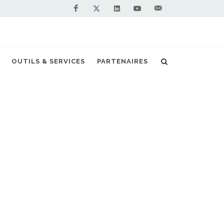
Facebook
Linkedin
Youtube
Contactez-
Twitter
nous !
OUTILS & SERVICES
PARTENAIRES
Accueil
Stations GNV en France
GNV les plus proches