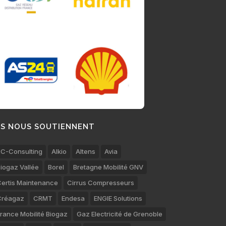
LS NOUS SOUTIENNENT
C-Consulting
Alkio
Altens
Avia
iogaz Vallée
Borel
Bretagne Mobilité GNV
ertis Maintenance
Cirrus Compresseurs
Créagaz
CRMT
Endesa
ENGIE Solutions
rance Mobilité Biogaz
Gaz Electricité de Grenoble