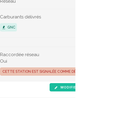
Réseau
Carburants délivrés
Véhicules 
GNC
VÉHICUL
Raccordée réseau
Oui
CETTE STATION EST SIGNALÉE COMME DÉFINITIVEMENT FERMÉE
MODIFIER LES INFOS
SIGNALE