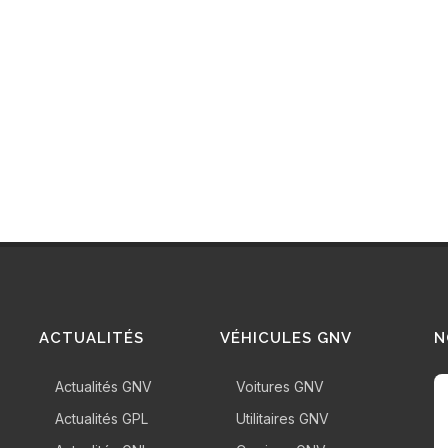
AUVE
TOU
ACTUALITÉS
VÉHICULES GNV
N
Actualités GNV
Voitures GNV
Actualités GPL
Utilitaires GNV