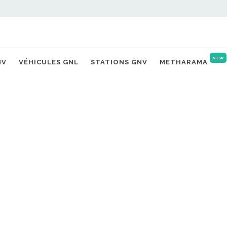
NEW
NV
VÉHICULES GNL
STATIONS GNV
METHARAMA
E GALAURE
Stations 