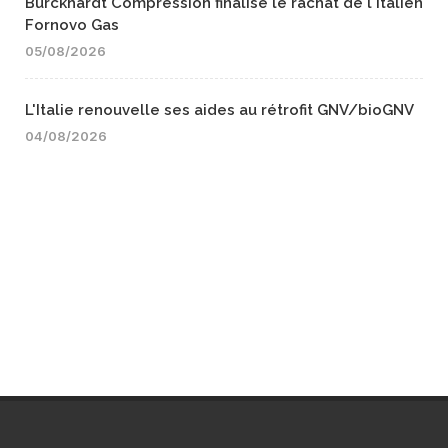
Burckhardt Compression finalise le rachat de l'italien
Fornovo Gas
05/08/2026
L'Italie renouvelle ses aides au rétrofit GNV/bioGNV
04/08/2026