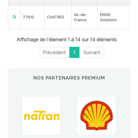
G
Ile-de-
ENGIE
77610
CHATRES
France
Solutions
BI
Affichage de l'élement 1 à 14 sur 14 éléments
Précédent
1
Suivant
NOS PARTENAIRES PREMIUM