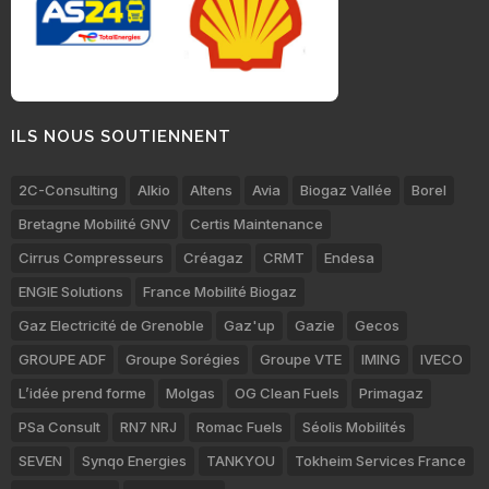
ILS NOUS SOUTIENNENT
2C-Consulting
Alkio
Altens
Avia
Biogaz Vallée
Borel
Bretagne Mobilité GNV
Certis Maintenance
Cirrus Compresseurs
Créagaz
CRMT
Endesa
ENGIE Solutions
France Mobilité Biogaz
Gaz Electricité de Grenoble
Gaz'up
Gazie
Gecos
GROUPE ADF
Groupe Sorégies
Groupe VTE
IMING
IVECO
L’idée prend forme
Molgas
OG Clean Fuels
Primagaz
PSa Consult
RN7 NRJ
Romac Fuels
Séolis Mobilités
SEVEN
Synqo Energies
TANKYOU
Tokheim Services France