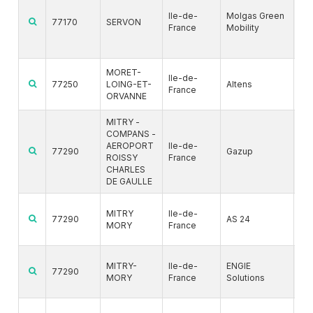
G
Ile-de-
Molgas Green
G
77170
SERVON
France
Mobility
BI
MORET-
Ile-de-
%
77250
LOING-ET-
Altens
France
BI
ORVANNE
MITRY -
COMPANS -
G
AEROPORT
Ile-de-
77290
Gazup
ROISSY
France
BI
CHARLES
DE GAULLE
G
MITRY
Ile-de-
77290
AS 24
MORY
France
BI
G
MITRY-
Ile-de-
ENGIE
77290
MORY
France
Solutions
G
G