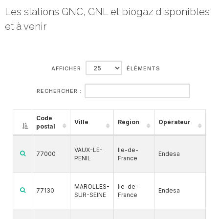
Les stations GNC, GNL et biogaz disponibles
et à venir
AFFICHER
ÉLÉMENTS
RECHERCHER :
Code
Ville
Région
Opérateur
Ca
postal
G
VAUX-LE-
Ile-de-
77000
Endesa
PENIL
France
BI
G
MAROLLES-
Ile-de-
77130
Endesa
SUR-SEINE
France
BI