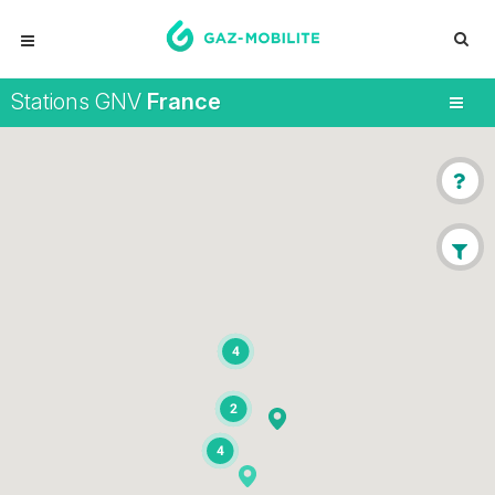
Stations GNV
France
4
2
4