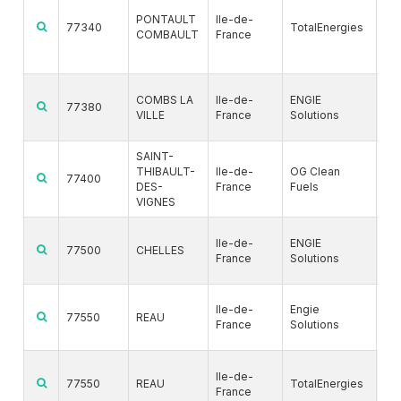
PONTAULT
Ile-de-
G
77340
TotalEnergies
COMBAULT
France
BI
G
COMBS LA
Ile-de-
ENGIE
77380
VILLE
France
Solutions
BI
SAINT-
G
THIBAULT-
Ile-de-
OG Clean
77400
DES-
France
Fuels
BI
VIGNES
G
Ile-de-
ENGIE
77500
CHELLES
France
Solutions
G
Ile-de-
Engie
%
77550
REAU
France
Solutions
BI
G
Ile-de-
77550
REAU
TotalEnergies
France
BI