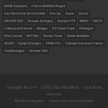
ENGIE Solutions
France Mobilité Biogaz
Gaz Electricité de Grenoble
Gaz'up
Gazie
Gecos
GROUPE ADF
Groupe Sorégies
Groupe VTE
IMING
IVECO
L’idée prend forme
Molgas
OG Clean Fuels
Primagaz
PSa Consult
RN7 NRJ
Romac Fuels
Séolis Mobilités
SEVEN
Synqo Energies
TANKYOU
Tokheim Services France
TotalEnergies
Vendée GNV
Copyright © 2014 - 2026 | Gaz-Mobilite.fr - Tous droits
réservés
Mentions légales
-
Gérer mon consentement