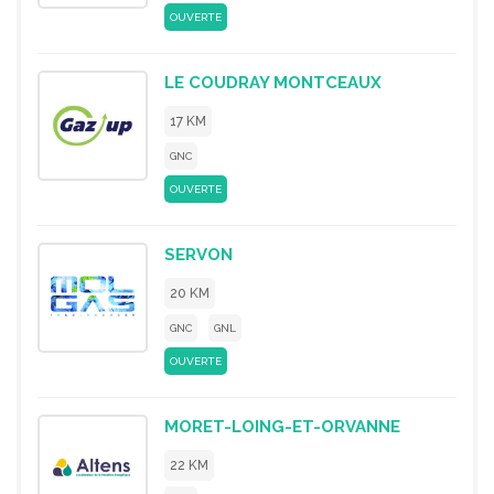
OUVERTE
LE COUDRAY MONTCEAUX
17 KM
GNC
OUVERTE
SERVON
20 KM
GNC
GNL
OUVERTE
MORET-LOING-ET-ORVANNE
22 KM