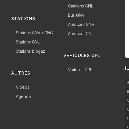
Camions GNL
Bus GNV
STATIONS
Autocars GNV
Stations GNV / GNC
Autocars GNL
Stations GNL
Stations biogaz
VÉHICULES GPL
I
Voitures GPL
AUTRES
2
Vidéos
B
Agenda
C
F