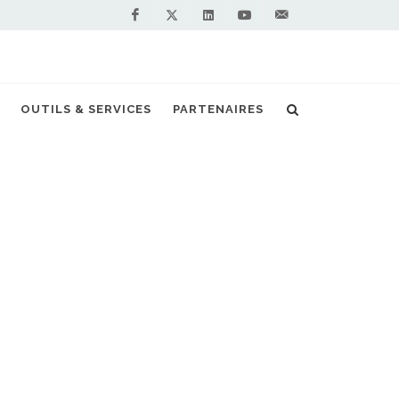
Facebook
Linkedin
Youtube
Contactez-
Twitter
nous !
OUTILS & SERVICES
PARTENAIRES
Accueil
Stations GNV en France
Vous êtes professionnel et