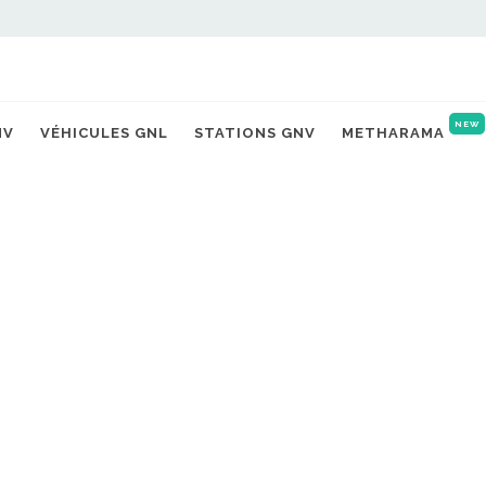
NEW
NV
VÉHICULES GNL
STATIONS GNV
METHARAMA
OLUTIONS MITRY-MORY