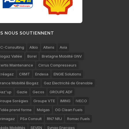
LS NOUS SOUTIENNENT
C-Consulting
Alkio
Altens
Avia
iogaz Vallée
Borel
Bretagne Mobilité GNV
ertis Maintenance
Cirrus Compresseurs
Créagaz
CRMT
Endesa
ENGIE Solutions
rance Mobilité Biogaz
Gaz Electricité de Grenoble
Gaz'up
Gazie
Gecos
GROUPE ADF
roupe Sorégies
Groupe VTE
IMING
IVECO
’idée prend forme
Molgas
OG Clean Fuels
rimagaz
PSa Consult
RN7 NRJ
Romac Fuels
éolis Mobilités
SEVEN
Synqo Energies