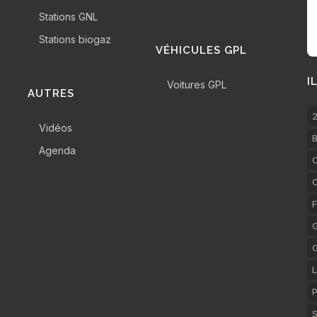
Stations GNL
Stations biogaz
VÉHICULES GPL
I
Voitures GPL
AUTRES
2
Vidéos
B
Agenda
C
F
G
L
P
S