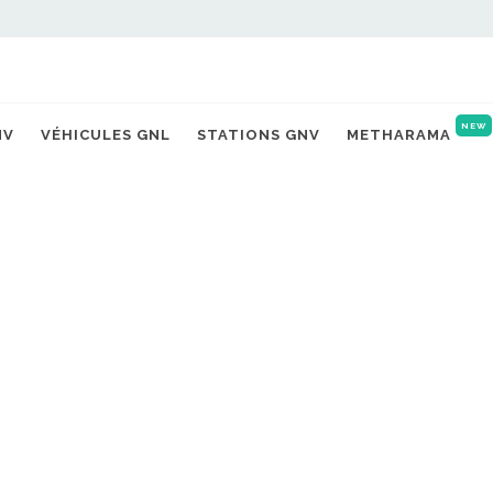
NEW
NV
VÉHICULES GNL
STATIONS GNV
METHARAMA
4
DÉSOLÉ... LA STATION
INTROUV
Cliquez ci-dessous pour retourne
TOUTES LES STATIONS