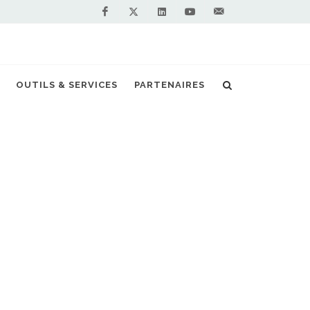
Facebook
Linkedin
Youtube
Contactez-
Twitter
nous !
OUTILS & SERVICES
PARTENAIRES
Accueil
Stations GNV en France
 RECHERCHÉE EST
ABLE
r à l'index des stations
 GNV EN FRANCE