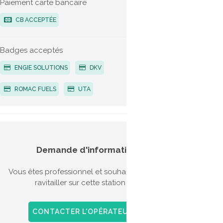
Paiement carte bancaire
Bio-G
CB ACCEPTÉE
Badges acceptés
ENGIE SOLUTIONS
DKV
ROMAC FUELS
UTA
Aides
Demande d'information
véhic
Vous êtes professionnel et souhaitez vous
Il exis
ravitailler sur cette station ?
l'acqui
l'achat
GNV sur
CONTACTER L'OPÉRATEUR
+ D'INFOS