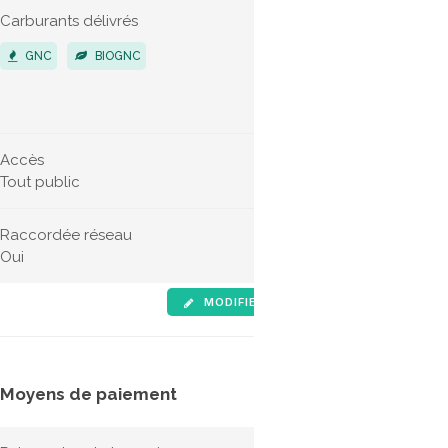
Carburants délivrés
Véhicules 
GNC
BIOGNC
POIDS LO
VÉHICUL
Accès
Horaires d'
Tout public
Non indiqu
Raccordée réseau
Oui
MODIFIER LES INFOS
SIGNALE
Moyens de paiement
Tarifs