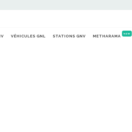
NEW
NV
VÉHICULES GNL
STATIONS GNV
METHARAMA
LUTIONS LE VIEIL EVREUX