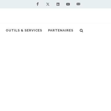
Facebook
Linkedin
Youtube
Contactez-
Twitter
nous !
OUTILS & SERVICES
PARTENAIRES
Accueil
Stations GNV en France
Vous êtes professionnel et