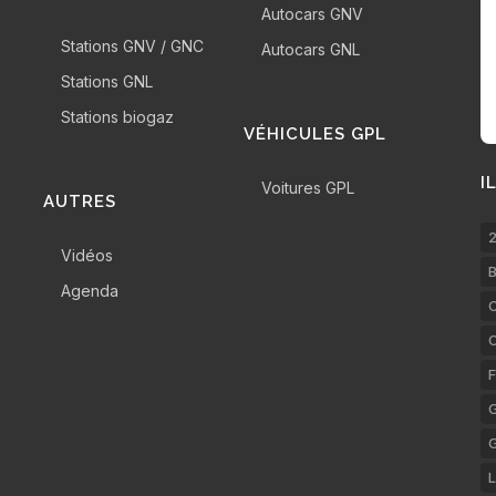
Autocars GNV
Stations GNV / GNC
Autocars GNL
Stations GNL
Stations biogaz
VÉHICULES GPL
I
Voitures GPL
AUTRES
2
Vidéos
B
Agenda
C
F
G
L