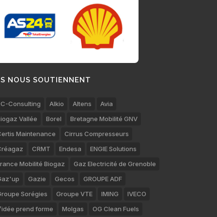
LS NOUS SOUTIENNENT
C-Consulting
Alkio
Altens
Avia
iogaz Vallée
Borel
Bretagne Mobilité GNV
ertis Maintenance
Cirrus Compresseurs
Créagaz
CRMT
Endesa
ENGIE Solutions
rance Mobilité Biogaz
Gaz Electricité de Grenoble
Gaz'up
Gazie
Gecos
GROUPE ADF
roupe Sorégies
Groupe VTE
IMING
IVECO
’idée prend forme
Molgas
OG Clean Fuels