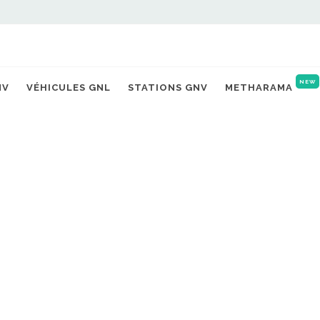
NEW
NV
VÉHICULES GNL
STATIONS GNV
METHARAMA
ERGIES PARIS