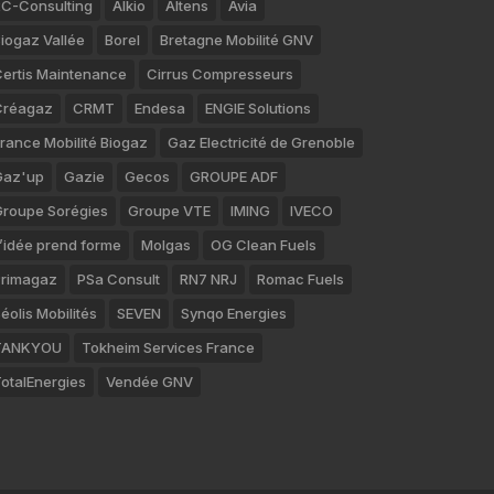
C-Consulting
Alkio
Altens
Avia
iogaz Vallée
Borel
Bretagne Mobilité GNV
ertis Maintenance
Cirrus Compresseurs
Créagaz
CRMT
Endesa
ENGIE Solutions
rance Mobilité Biogaz
Gaz Electricité de Grenoble
Gaz'up
Gazie
Gecos
GROUPE ADF
roupe Sorégies
Groupe VTE
IMING
IVECO
’idée prend forme
Molgas
OG Clean Fuels
rimagaz
PSa Consult
RN7 NRJ
Romac Fuels
éolis Mobilités
SEVEN
Synqo Energies
TANKYOU
Tokheim Services France
otalEnergies
Vendée GNV