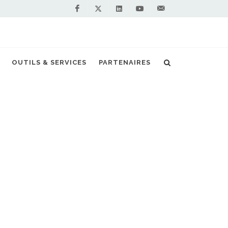
Facebook
Linkedin
Youtube
Contactez-
Twitter
nous !
OUTILS & SERVICES
PARTENAIRES
Accueil
Stations GNV en France
Vous êtes professionnel et