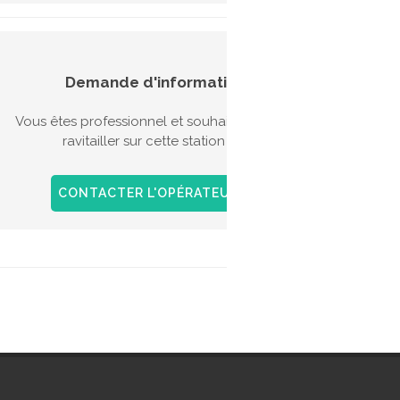
Aides
Demande d'information
véhic
Vous êtes professionnel et souhaitez vous
Il exis
ravitailler sur cette station ?
l'acqui
l'achat
GNV sur
CONTACTER L'OPÉRATEUR
+ D'INFOS