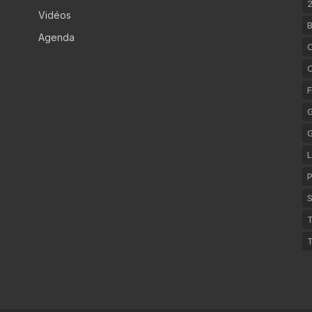
2
Vidéos
B
Agenda
C
F
G
L
P
S
T