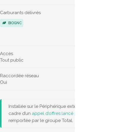
Carburants délivrés
Véhicules 
BIOGNC
POIDS LO
VÉHICUL
Accès
Horaires d'
Tout public
Non indiqu
Raccordée réseau
Oui
Installée sur le Périphérique extérieur, la station GNV de Port
cadre d’un
appel d’offres lancé par la Ville de Paris
fin avril
remportée par le groupe Total.