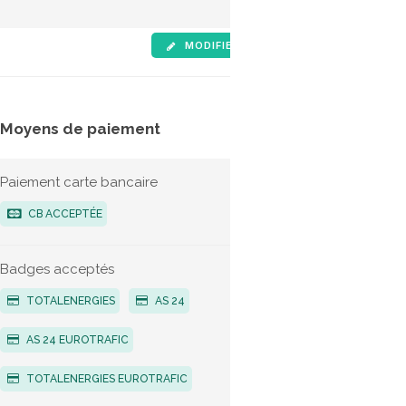
MODIFIER LES INFOS
SIGNALE
Moyens de paiement
Tarifs
Paiement carte bancaire
G
CB ACCEPTÉE
Bio-G
Badges acceptés
TOTALENERGIES
AS 24
AS 24 EUROTRAFIC
TOTALENERGIES EUROTRAFIC