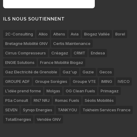
ILS NOUS SOUTIENNENT
2C-Consulting
Alkio
Altens
Avia
Biogaz Vallée
Borel
Bretagne Mobilité GNV
Certis Maintenance
Cirrus Compresseurs
Créagaz
CRMT
Endesa
ENGIE Solutions
France Mobilité Biogaz
Gaz Electricité de Grenoble
Gaz'up
Gazie
Gecos
GROUPE ADF
Groupe Sorégies
Groupe VTE
IMING
IVECO
L’idée prend forme
Molgas
OG Clean Fuels
Primagaz
PSa Consult
RN7 NRJ
Romac Fuels
Séolis Mobilités
SEVEN
Synqo Energies
TANKYOU
Tokheim Services France
TotalEnergies
Vendée GNV