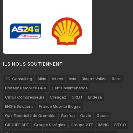
ILS NOUS SOUTIENNENT
2C-Consulting
Alkio
Altens
Avia
Biogaz Vallée
Borel
Bretagne Mobilité GNV
Certis Maintenance
Cirrus Compresseurs
Créagaz
CRMT
Endesa
ENGIE Solutions
France Mobilité Biogaz
Gaz Electricité de Grenoble
Gaz'up
Gazie
Gecos
GROUPE ADF
Groupe Sorégies
Groupe VTE
IMING
IVECO