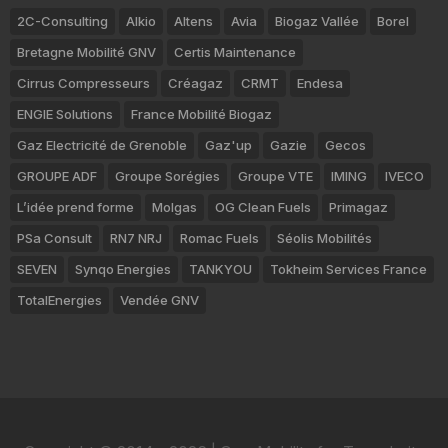
2C-Consulting
Alkio
Altens
Avia
Biogaz Vallée
Borel
Bretagne Mobilité GNV
Certis Maintenance
Cirrus Compresseurs
Créagaz
CRMT
Endesa
ENGIE Solutions
France Mobilité Biogaz
Gaz Electricité de Grenoble
Gaz'up
Gazie
Gecos
GROUPE ADF
Groupe Sorégies
Groupe VTE
IMING
IVECO
L’idée prend forme
Molgas
OG Clean Fuels
Primagaz
PSa Consult
RN7 NRJ
Romac Fuels
Séolis Mobilités
SEVEN
Synqo Energies
TANKYOU
Tokheim Services France
TotalEnergies
Vendée GNV