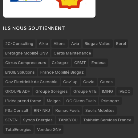
ILS NOUS SOUTIENNENT
2C-Consulting
Alkio
Altens
Avia
Biogaz Vallée
Borel
Bretagne Mobilité GNV
Certis Maintenance
Cirrus Compresseurs
Créagaz
CRMT
Endesa
ENGIE Solutions
France Mobilité Biogaz
Gaz Electricité de Grenoble
Gaz'up
Gazie
Gecos
GROUPE ADF
Groupe Sorégies
Groupe VTE
IMING
IVECO
L’idée prend forme
Molgas
OG Clean Fuels
Primagaz
PSa Consult
RN7 NRJ
Romac Fuels
Séolis Mobilités
SEVEN
Synqo Energies
TANKYOU
Tokheim Services France
TotalEnergies
Vendée GNV