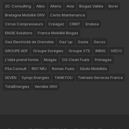
2C-Consulting
Alkio
Altens
Avia
Biogaz Vallée
Borel
Bretagne Mobilité GNV
Certis Maintenance
Cirrus Compresseurs
Créagaz
CRMT
Endesa
ENGIE Solutions
France Mobilité Biogaz
Gaz Electricité de Grenoble
Gaz'up
Gazie
Gecos
GROUPE ADF
Groupe Sorégies
Groupe VTE
IMING
IVECO
L’idée prend forme
Molgas
OG Clean Fuels
Primagaz
PSa Consult
RN7 NRJ
Romac Fuels
Séolis Mobilités
SEVEN
Synqo Energies
TANKYOU
Tokheim Services France
TotalEnergies
Vendée GNV