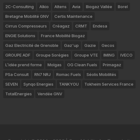
2C-Consulting
Alkio
Altens
Avia
Biogaz Vallée
Borel
Bretagne Mobilité GNV
Certis Maintenance
Cirrus Compresseurs
Créagaz
CRMT
Endesa
ENGIE Solutions
France Mobilité Biogaz
Gaz Electricité de Grenoble
Gaz'up
Gazie
Gecos
GROUPE ADF
Groupe Sorégies
Groupe VTE
IMING
IVECO
L’idée prend forme
Molgas
OG Clean Fuels
Primagaz
PSa Consult
RN7 NRJ
Romac Fuels
Séolis Mobilités
SEVEN
Synqo Energies
TANKYOU
Tokheim Services France
TotalEnergies
Vendée GNV