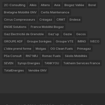
2C-Consulting
Alkio
Altens
Avia
Biogaz Vallée
Borel
Bretagne Mobilité GNV
Certis Maintenance
Cirrus Compresseurs
Créagaz
CRMT
Endesa
ENGIE Solutions
France Mobilité Biogaz
Gaz Electricité de Grenoble
Gaz'up
Gazie
Gecos
GROUPE ADF
Groupe Sorégies
Groupe VTE
IMING
IVECO
L’idée prend forme
Molgas
OG Clean Fuels
Primagaz
PSa Consult
RN7 NRJ
Romac Fuels
Séolis Mobilités
SEVEN
Synqo Energies
TANKYOU
Tokheim Services France
TotalEnergies
Vendée GNV