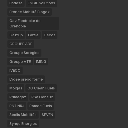
Endesa
ENGIE Solutions
France Mobilité Biogaz
Gaz Electricité de
Grenoble
Gaz'up
Gazie
Gecos
GROUPE ADF
Groupe Sorégies
Groupe VTE
IMING
IVECO
L’idée prend forme
Molgas
OG Clean Fuels
Primagaz
PSa Consult
RN7 NRJ
Romac Fuels
Séolis Mobilités
SEVEN
Synqo Energies