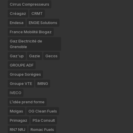
Cirrus Compresseurs
Créagaz
CRMT
Endesa
ENGIE Solutions
France Mobilité Biogaz
Gaz Electricité de
Grenoble
Gaz'up
Gazie
Gecos
GROUPE ADF
Groupe Sorégies
Groupe VTE
IMING
IVECO
L’idée prend forme
Molgas
OG Clean Fuels
Primagaz
PSa Consult
RN7 NRJ
Romac Fuels