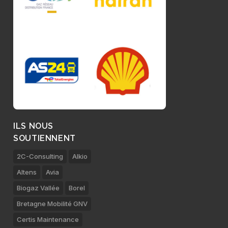
ILS NOUS
SOUTIENNENT
2C-Consulting
Alkio
Altens
Avia
Biogaz Vallée
Borel
Bretagne Mobilité GNV
Certis Maintenance